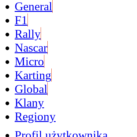
General
F1
Rally
Nascar
Micro
Karting
Global
Klany
Regiony
Profil użytkownika