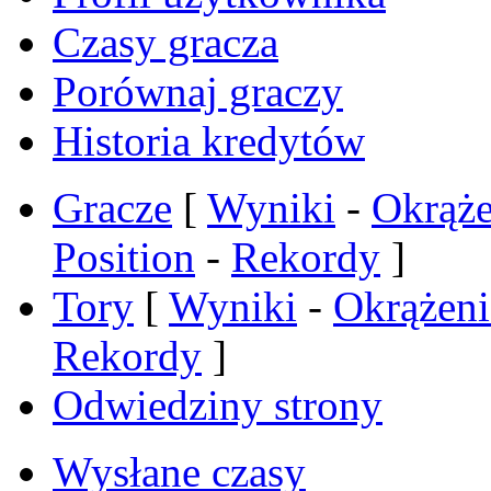
Czasy gracza
Porównaj graczy
Historia kredytów
Gracze
[
Wyniki
-
Okrąże
Position
-
Rekordy
]
Tory
[
Wyniki
-
Okrążeni
Rekordy
]
Odwiedziny strony
Wysłane czasy