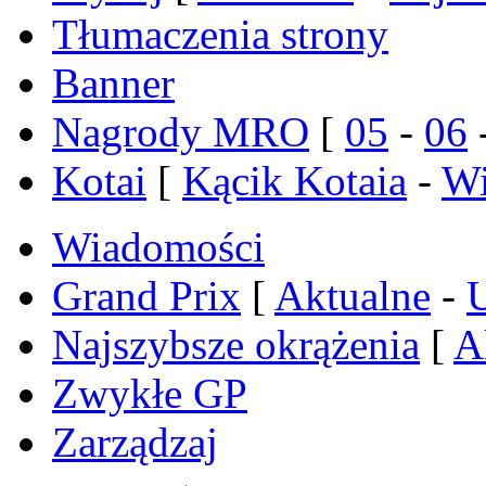
Tłumaczenia strony
Banner
Nagrody MRO
[
05
-
06
Kotai
[
Kącik Kotaia
-
Wi
Wiadomości
Grand Prix
[
Aktualne
-
Najszybsze okrążenia
[
A
Zwykłe GP
Zarządzaj