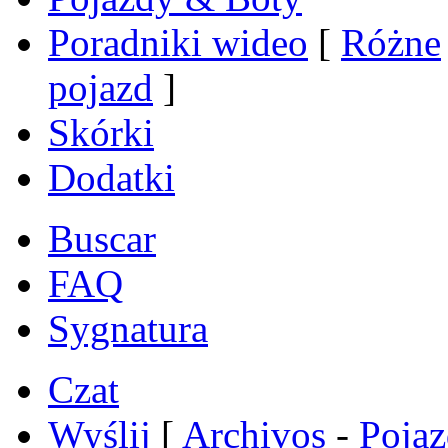
Poradniki wideo
[
Różne
pojazd
]
Skórki
Dodatki
Buscar
FAQ
Sygnatura
Czat
Wyślij
[
Archivos
-
Poja