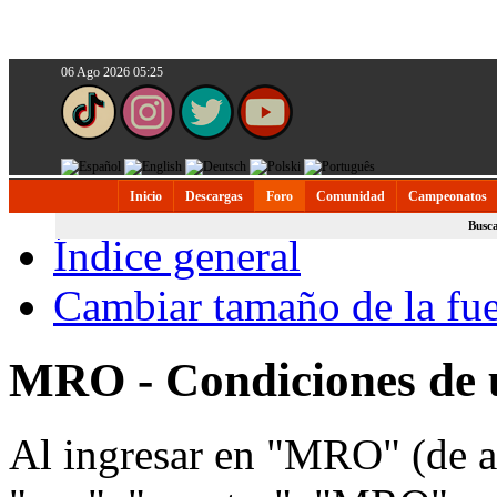
06 Ago 2026 05:25
Inicio
Descargas
Foro
Comunidad
Campeonatos
Busc
Índice general
Cambiar tamaño de la fu
MRO - Condiciones de 
Al ingresar en "MRO" (de a