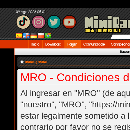
09 Ago 2026 05:01
Inicio
Download
Fórum
Comunidade
Campeonat
Buscar
Índice general
MRO - Condiciones d
Al ingresar en "MRO" (de aquí
"nuestro", "MRO", "https://mi
estar legalmente sometido a 
contrario por favor no se re