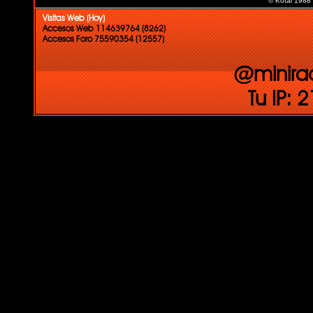
© Kotai 1988
Visitas Web (Hoy)
Accesos Web 114639764 (8262)
Accesos Foro 75590354 (12557)
@minira
Tu IP: 