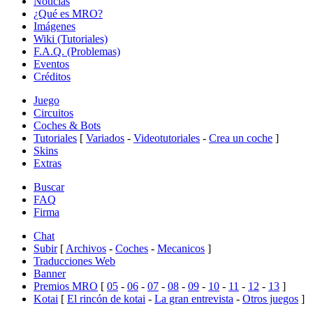
Noticias
¿Qué es MRO?
Imágenes
Wiki (Tutoriales)
F.A.Q. (Problemas)
Eventos
Créditos
Juego
Circuitos
Coches & Bots
Tutoriales
[
Variados
-
Videotutoriales
-
Crea un coche
]
Skins
Extras
Buscar
FAQ
Firma
Chat
Subir
[
Archivos
-
Coches
-
Mecanicos
]
Traducciones Web
Banner
Premios MRO
[
05
-
06
-
07
-
08
-
09
-
10
-
11
-
12
-
13
]
Kotai
[
El rincón de kotai
-
La gran entrevista
-
Otros juegos
]