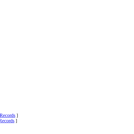
Records
]
Records
]