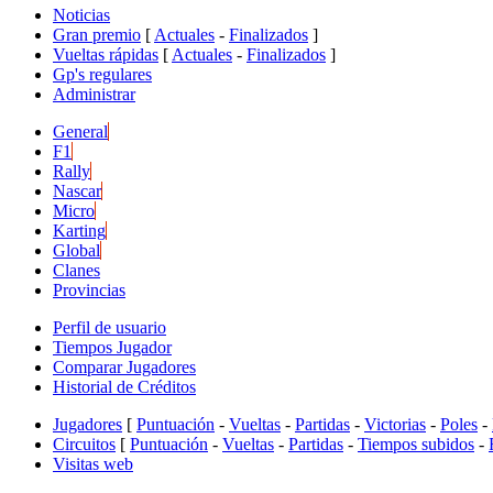
Noticias
Gran premio
[
Actuales
-
Finalizados
]
Vueltas rápidas
[
Actuales
-
Finalizados
]
Gp's regulares
Administrar
General
F1
Rally
Nascar
Micro
Karting
Global
Clanes
Provincias
Perfil de usuario
Tiempos Jugador
Comparar Jugadores
Historial de Créditos
Jugadores
[
Puntuación
-
Vueltas
-
Partidas
-
Victorias
-
Poles
-
Circuitos
[
Puntuación
-
Vueltas
-
Partidas
-
Tiempos subidos
-
Visitas web