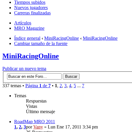
Tiempos subidos
Nuevos jugadores
Carreras finalizadas
Artículos
MRO Magazine
Índice general
‹
MiniRacingOnline
‹
MiniRacingOnline
Cambiar tamaño de la fuente
MiniRacingOnline
Publicar un nuevo tema
337 temas •
Página
1
de
7
•
1
,
2
,
3
,
4
,
5
...
7
Temas
Respuestas
Vistas
Último mensaje
RoadMap MRO 2011
1
,
2
,
3
por
Vany
» Lun Ene 17, 2011 3:34 pm