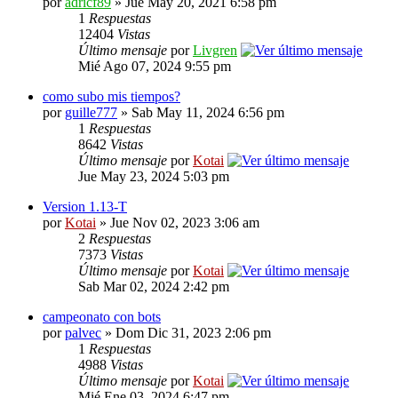
por
adricf89
» Jue May 20, 2021 6:58 pm
1
Respuestas
12404
Vistas
Último mensaje
por
Livgren
Mié Ago 07, 2024 9:55 pm
como subo mis tiempos?
por
guille777
» Sab May 11, 2024 6:56 pm
1
Respuestas
8642
Vistas
Último mensaje
por
Kotai
Jue May 23, 2024 5:03 pm
Version 1.13-T
por
Kotai
» Jue Nov 02, 2023 3:06 am
2
Respuestas
7373
Vistas
Último mensaje
por
Kotai
Sab Mar 02, 2024 2:42 pm
campeonato con bots
por
palvec
» Dom Dic 31, 2023 2:06 pm
1
Respuestas
4988
Vistas
Último mensaje
por
Kotai
Mié Ene 03, 2024 6:47 pm