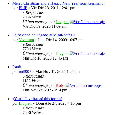
Merry Christmas and a Happy New Year from Germany!
por
FLIP
» Vie Dic 23, 2011 12:41 pm
3
Respuestas
7056
Vistas
Último mensaje
por
Livgren
Vie Dic 19, 2025 11:09 am
La navidad ha llegado al MiniRacing!!
por
Vivndum
» Lun Dic 14, 2009 10:07 pm
9
Respuestas
7704
Vistas
Último mensaje
por
Livgren
Mar Dic 16, 2025 12:45 am
Rank
por
rudi907
» Mar Nov 11, 2025 1:26 am
3
Respuestas
1182
Vistas
Último mensaje
por
Kotai
Lun Nov 24, 2025 4:54 pm
¿You still visit/read this forum?
por
Livgren
» Dom Abr 27, 2025 4:10 pm
1
Respuestas
7606
Vistas