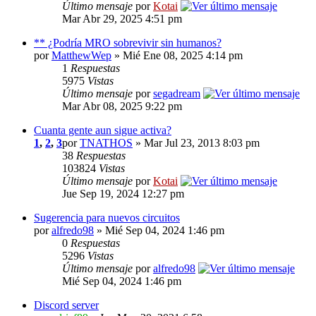
Último mensaje
por
Kotai
Mar Abr 29, 2025 4:51 pm
** ¿Podría MRO sobrevivir sin humanos?
por
MatthewWep
» Mié Ene 08, 2025 4:14 pm
1
Respuestas
5975
Vistas
Último mensaje
por
segadream
Mar Abr 08, 2025 9:22 pm
Cuanta gente aun sigue activa?
1
,
2
,
3
por
TNATHOS
» Mar Jul 23, 2013 8:03 pm
38
Respuestas
103824
Vistas
Último mensaje
por
Kotai
Jue Sep 19, 2024 12:27 pm
Sugerencia para nuevos circuitos
por
alfredo98
» Mié Sep 04, 2024 1:46 pm
0
Respuestas
5296
Vistas
Último mensaje
por
alfredo98
Mié Sep 04, 2024 1:46 pm
Discord server