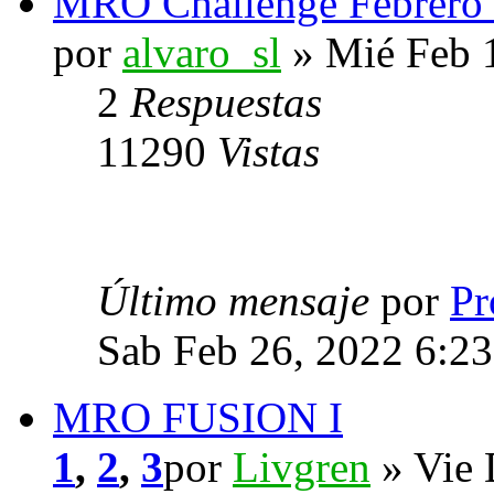
MRO Challenge Febrero -
por
alvaro_sl
» Mié Feb 
2
Respuestas
11290
Vistas
Último mensaje
por
Pr
Sab Feb 26, 2022 6:2
MRO FUSION I
1
,
2
,
3
por
Livgren
» Vie 