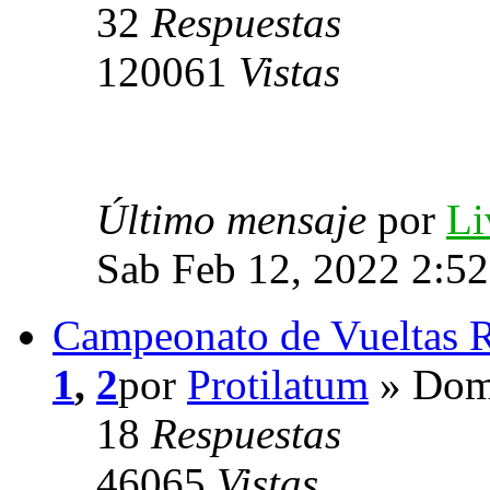
32
Respuestas
120061
Vistas
Último mensaje
por
Li
Sab Feb 12, 2022 2:5
Campeonato de Vueltas R
1
,
2
por
Protilatum
» Dom 
18
Respuestas
46065
Vistas