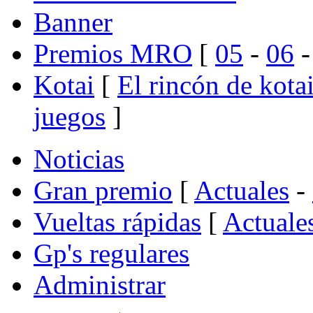
Banner
Premios MRO
[
05
-
06
Kotai
[
El rincón de kota
juegos
]
Noticias
Gran premio
[
Actuales
-
Vueltas rápidas
[
Actuale
Gp's regulares
Administrar