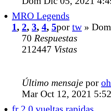
Dom Dic 05, 2021 4:
MRO Legends
1
,
2
,
3
,
4
,
5
por
tw
» Dom 
70
Respuestas
212447
Vistas
Último mensaje
por
oh
Mar Oct 12, 2021 5:5
fr 2.0 vueltas rapidas