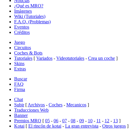
Noticias
¿Qué es MRO?
Imágenes
Wiki (Tutoriales)
F.A.Q. (Problemas)
Eventos
Créditos
Juego
Circuitos
Coches & Bots
Tutoriales
[
Variados
-
Videotutoriales
-
Crea un coche
]
Skins
Extras
Buscar
FAQ
Firma
Chat
Subir
[
Archivos
-
Coches
-
Mecanicos
]
Traducciones Web
Banner
Premios MRO
[
05
-
06
-
07
-
08
-
09
-
10
-
11
-
12
-
13
]
Kotai
[
El rincón de kotai
-
La gran entrevista
-
Otros juegos
]