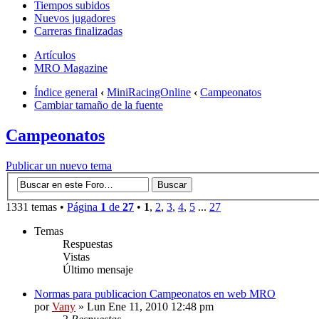
Tiempos subidos
Nuevos jugadores
Carreras finalizadas
Artículos
MRO Magazine
Índice general
‹
MiniRacingOnline
‹
Campeonatos
Cambiar tamaño de la fuente
Campeonatos
Publicar un nuevo tema
1331 temas •
Página
1
de
27
•
1
,
2
,
3
,
4
,
5
...
27
Temas
Respuestas
Vistas
Último mensaje
Normas para publicacion Campeonatos en web MRO
por
Vany
» Lun Ene 11, 2010 12:48 pm