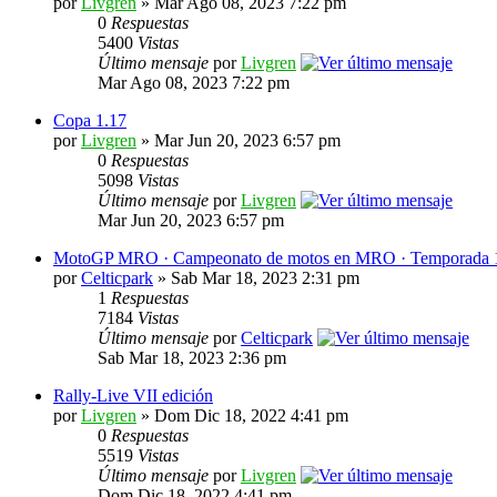
por
Livgren
» Mar Ago 08, 2023 7:22 pm
0
Respuestas
5400
Vistas
Último mensaje
por
Livgren
Mar Ago 08, 2023 7:22 pm
Copa 1.17
por
Livgren
» Mar Jun 20, 2023 6:57 pm
0
Respuestas
5098
Vistas
Último mensaje
por
Livgren
Mar Jun 20, 2023 6:57 pm
MotoGP MRO · Campeonato de motos en MRO · Temporada 
por
Celticpark
» Sab Mar 18, 2023 2:31 pm
1
Respuestas
7184
Vistas
Último mensaje
por
Celticpark
Sab Mar 18, 2023 2:36 pm
Rally-Live VII edición
por
Livgren
» Dom Dic 18, 2022 4:41 pm
0
Respuestas
5519
Vistas
Último mensaje
por
Livgren
Dom Dic 18, 2022 4:41 pm