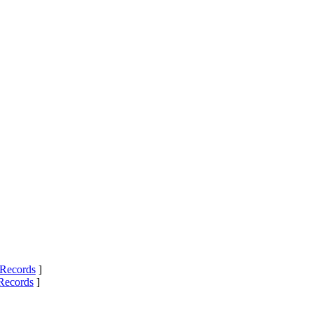
Records
]
Records
]