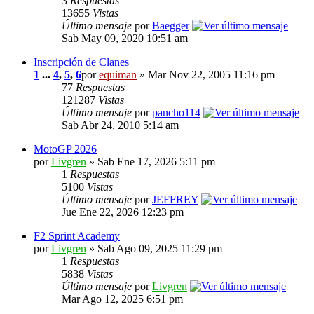
3
Respuestas
13655
Vistas
Último mensaje
por
Baegger
Sab May 09, 2020 10:51 am
Inscripción de Clanes
1
...
4
,
5
,
6
por
equiman
» Mar Nov 22, 2005 11:16 pm
77
Respuestas
121287
Vistas
Último mensaje
por
pancho114
Sab Abr 24, 2010 5:14 am
MotoGP 2026
por
Livgren
» Sab Ene 17, 2026 5:11 pm
1
Respuestas
5100
Vistas
Último mensaje
por
JEFFREY
Jue Ene 22, 2026 12:23 pm
F2 Sprint Academy
por
Livgren
» Sab Ago 09, 2025 11:29 pm
1
Respuestas
5838
Vistas
Último mensaje
por
Livgren
Mar Ago 12, 2025 6:51 pm