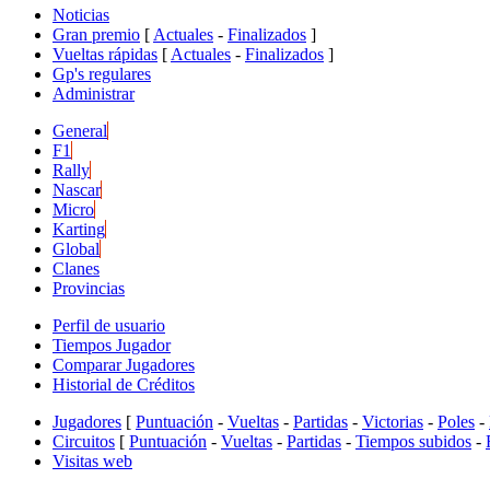
Noticias
Gran premio
[
Actuales
-
Finalizados
]
Vueltas rápidas
[
Actuales
-
Finalizados
]
Gp's regulares
Administrar
General
F1
Rally
Nascar
Micro
Karting
Global
Clanes
Provincias
Perfil de usuario
Tiempos Jugador
Comparar Jugadores
Historial de Créditos
Jugadores
[
Puntuación
-
Vueltas
-
Partidas
-
Victorias
-
Poles
-
Circuitos
[
Puntuación
-
Vueltas
-
Partidas
-
Tiempos subidos
-
Visitas web