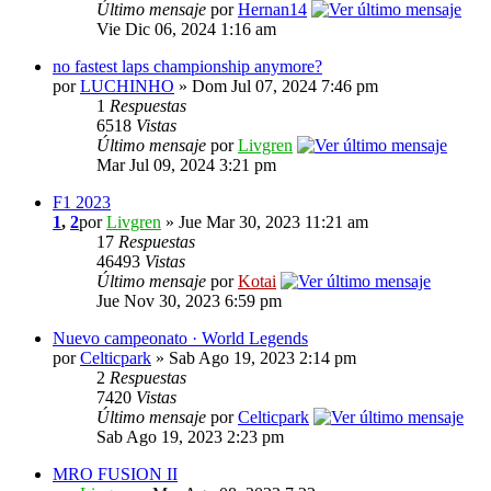
Último mensaje
por
Hernan14
Vie Dic 06, 2024 1:16 am
no fastest laps championship anymore?
por
LUCHINHO
» Dom Jul 07, 2024 7:46 pm
1
Respuestas
6518
Vistas
Último mensaje
por
Livgren
Mar Jul 09, 2024 3:21 pm
F1 2023
1
,
2
por
Livgren
» Jue Mar 30, 2023 11:21 am
17
Respuestas
46493
Vistas
Último mensaje
por
Kotai
Jue Nov 30, 2023 6:59 pm
Nuevo campeonato · World Legends
por
Celticpark
» Sab Ago 19, 2023 2:14 pm
2
Respuestas
7420
Vistas
Último mensaje
por
Celticpark
Sab Ago 19, 2023 2:23 pm
MRO FUSION II