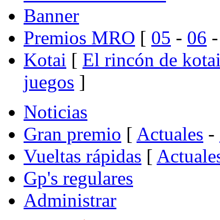
Banner
Premios MRO
[
05
-
06
Kotai
[
El rincón de kota
juegos
]
Noticias
Gran premio
[
Actuales
-
Vueltas rápidas
[
Actuale
Gp's regulares
Administrar