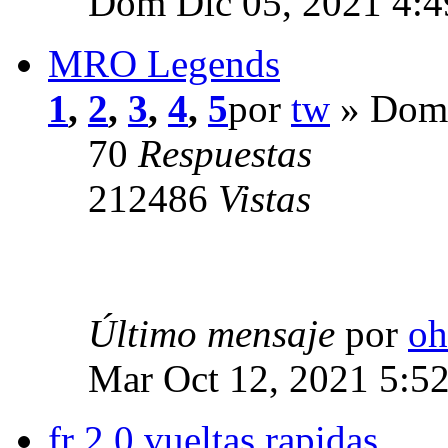
Dom Dic 05, 2021 4:
MRO Legends
1
,
2
,
3
,
4
,
5
por
tw
» Dom 
70
Respuestas
212486
Vistas
Último mensaje
por
oh
Mar Oct 12, 2021 5:5
fr 2.0 vueltas rapidas