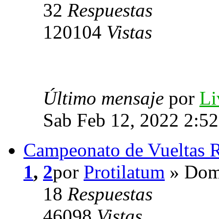
32
Respuestas
120104
Vistas
Último mensaje
por
Li
Sab Feb 12, 2022 2:5
Campeonato de Vueltas R
1
,
2
por
Protilatum
» Dom 
18
Respuestas
46098
Vistas