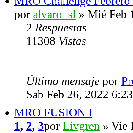
MRO Challenge Febrero -
por
alvaro_sl
» Mié Feb 
2
Respuestas
11308
Vistas
Último mensaje
por
Pr
Sab Feb 26, 2022 6:2
MRO FUSION I
1
,
2
,
3
por
Livgren
» Vie 