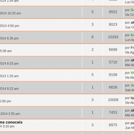
2014 1:54 am
Lun N
por
G
5
9552
 2014 10:33 am
Vie O
por
al
3
8023
2014 4:56 pm
Jue O
por
G
8
10293
2014 6:35 pm
Lun A
por
F
2
6698
 5:08 am
Vie A
por
al
1
5710
2014 8:33 pm
Mié A
por
V
5
9108
2013 1:20 am
Vie A
por
J
1
6626
2014 8:22 am
Sab A
por
bj
3
10008
 5:06 pm
Vie A
por
al
1
7453
 2014 2:55 pm
Mié A
 me conoceis
por
pa
3
8975
14 3:16 pm
Jue M