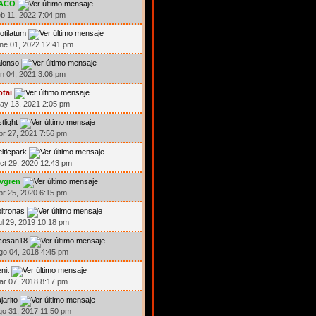
ACO
eb 11, 2022 7:04 pm
otilatum
ne 01, 2022 12:41 pm
lonso
un 04, 2021 3:06 pm
otai
ay 13, 2021 2:05 pm
stlight
br 27, 2021 7:56 pm
lticpark
ct 29, 2020 12:43 pm
ivgren
br 25, 2020 6:15 pm
ltronas
ul 29, 2019 10:18 pm
icosan18
go 04, 2018 4:45 pm
nit
ar 07, 2018 8:17 pm
jarito
go 31, 2017 11:50 pm