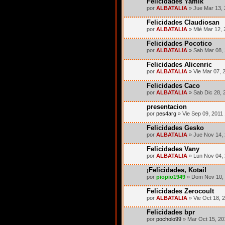
Felicidades Yamik
por
ALBATALIA
» Jue Mar 13,
Felicidades Claudiosan
por
ALBATALIA
» Mié Mar 12, 
Felicidades Pocotico
por
ALBATALIA
» Sab Mar 08,
Felicidades Alicenric
por
ALBATALIA
» Vie Mar 07, 
Felicidades Caco
por
ALBATALIA
» Sab Dic 28, 
presentacion
por
pes4arg
» Vie Sep 09, 2011
Felicidades Gesko
por
ALBATALIA
» Jue Nov 14,
Felicidades Vany
por
ALBATALIA
» Lun Nov 04,
¡Felicidades, Kotai!
por
piopio1949
» Dom Nov 10, 
Felicidades Zerocoult
por
ALBATALIA
» Vie Oct 18, 
Felicidades bpr
por
pocholo99
» Mar Oct 15, 20