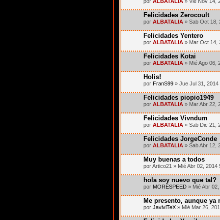
por
ALBATALIA
» Vie Nov 14, 
Felicidades Zerocoult
por
ALBATALIA
» Sab Oct 18,
Felicidades Yentero
por
ALBATALIA
» Mar Oct 14, 
Felicidades Kotai
por
ALBATALIA
» Mié Ago 06, 
Holis!
por
FranS99
» Jue Jul 31, 2014
Felicidades piopio1949
por
ALBATALIA
» Mar Abr 22, 
Felicidades Vivndum
por
ALBATALIA
» Sab Dic 21, 
Felicidades JorgeConde
por
ALBATALIA
» Sab Abr 12, 
Muy buenas a todos
por Artico21 » Mié Abr 02, 2014
hola soy nuevo que tal?
por
MORESPEED
» Mié Abr 02,
Me presento, aunque ya
por
JaviviTeX
» Mié Mar 26, 20