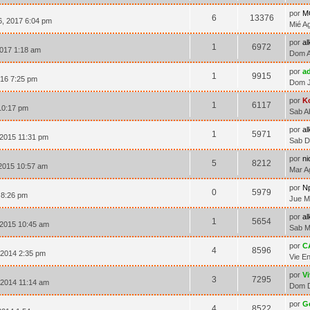
por
M
6
13376
, 2017 6:04 pm
Mié A
por
al
1
6972
017 1:18 am
Dom A
por
ad
1
9915
016 7:25 pm
Dom J
por
K
1
6117
10:17 pm
Sab A
por
al
1
5971
 2015 11:31 pm
Sab D
por
n
5
8212
2015 10:57 am
Mar A
por
N
0
5979
 8:26 pm
Jue M
por
al
1
5654
 2015 10:45 am
Sab M
por
C
4
8596
 2014 2:35 pm
Vie E
por
V
3
7295
 2014 11:14 am
Dom D
por
G
4
8522