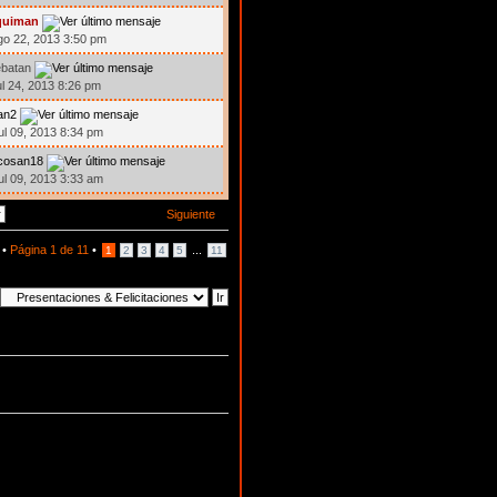
quiman
go 22, 2013 3:50 pm
ebatan
ul 24, 2013 8:26 pm
tan2
ul 09, 2013 8:34 pm
icosan18
ul 09, 2013 3:33 am
Siguiente
 •
Página
1
de
11
•
...
1
2
3
4
5
11