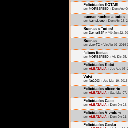
Felicidades KOTAI!!
por
MORESPEED
» Dom Ago 06
buenas noches a todos
por
juampipego
» Dom Abr 23, 2
Buenas a Todos!
por
DaxterESP
» Mié Jun 22, 2
Buenas
por
donyTC
» Vie Abr 01, 2016 
felices fiestas
por
MORESPEED
» Vie Dic 25,
Felicidades Kotai
por
ALBATALIA
» Jue Ago 06, 
Volvi
por
Np2003
» Jue Mar 19, 2015
Felicidades alicenric
por
ALBATALIA
» Sab Mar 07,
Felicidades Caco
por
ALBATALIA
» Dom Dic 28,
Felicidades Vivndum
por
ALBATALIA
» Dom Dic 21,
Felicidades Gesko