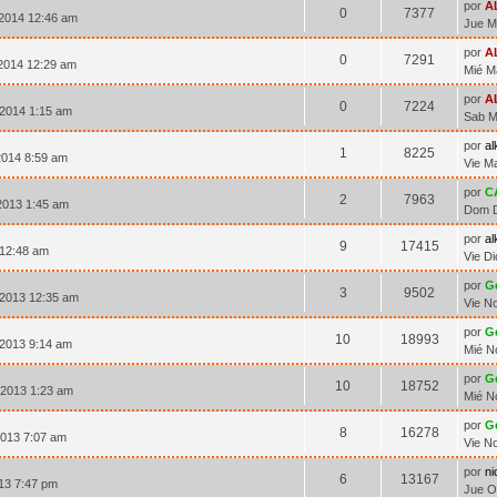
por
A
0
7377
 2014 12:46 am
Jue M
por
A
0
7291
2014 12:29 am
Mié M
por
A
0
7224
 2014 1:15 am
Sab M
por
al
1
8225
2014 8:59 am
Vie M
por
C
2
7963
2013 1:45 am
Dom D
por
al
9
17415
 12:48 am
Vie D
por
G
3
9502
 2013 12:35 am
Vie N
por
G
10
18993
 2013 9:14 am
Mié N
por
G
10
18752
2013 1:23 am
Mié N
por
G
8
16278
2013 7:07 am
Vie N
por
n
6
13167
13 7:47 pm
Jue O