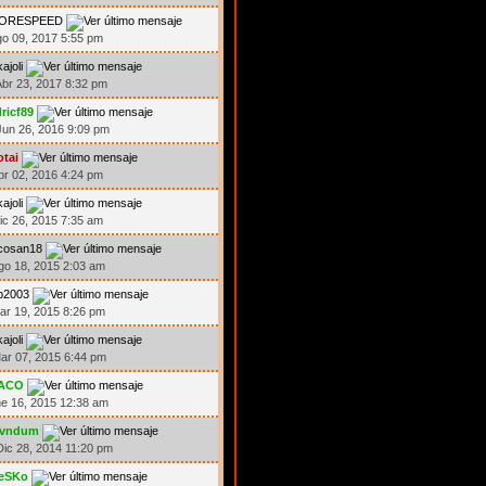
ORESPEED
go 09, 2017 5:55 pm
kajoli
br 23, 2017 8:32 pm
ricf89
un 26, 2016 9:09 pm
otai
br 02, 2016 4:24 pm
kajoli
ic 26, 2015 7:35 am
icosan18
go 18, 2015 2:03 am
p2003
ar 19, 2015 8:26 pm
kajoli
ar 07, 2015 6:44 pm
ACO
ne 16, 2015 12:38 am
ivndum
ic 28, 2014 11:20 pm
eSKo