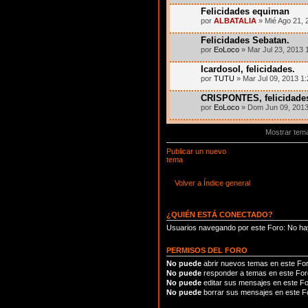
Felicidades equiman
por
ALBATALIA
» Mié Ago 21, 
Felicidades Sebatan.
por
EoLoco
» Mar Jul 23, 2013 
IcardosoI, felicidades.
por
TUTU
» Mar Jul 09, 2013 1
CRISPONTES, felicidade
por
EoLoco
» Dom Jun 09, 2013
Mostrar tem
Publicar un nuevo
tema
Volver a Índice general
¿QUIÉN ESTÁ CONECTADO?
Usuarios navegando por este Foro: No hay
PERMISOS DEL FORO
No puede
abrir nuevos temas en este Fo
No puede
responder a temas en este For
No puede
editar sus mensajes en este F
No puede
borrar sus mensajes en este F