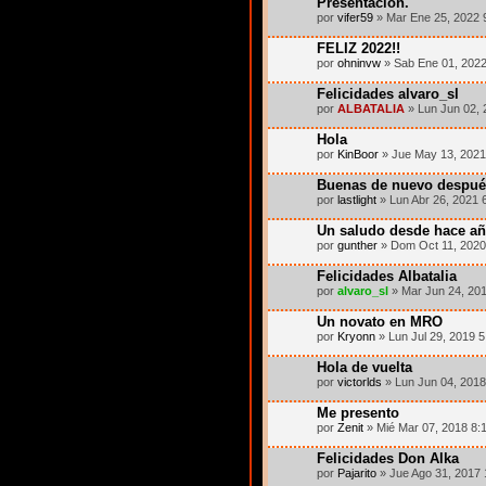
Presentación.
por
vifer59
» Mar Ene 25, 2022 
FELIZ 2022!!
por
ohninvw
» Sab Ene 01, 2022
Felicidades alvaro_sl
por
ALBATALIA
» Lun Jun 02, 
Hola
por
KinBoor
» Jue May 13, 2021
Buenas de nuevo despué
por
lastlight
» Lun Abr 26, 2021 
Un saludo desde hace añ
por
gunther
» Dom Oct 11, 2020
Felicidades Albatalia
por
alvaro_sl
» Mar Jun 24, 20
Un novato en MRO
por
Kryonn
» Lun Jul 29, 2019 
Hola de vuelta
por
victorlds
» Lun Jun 04, 2018
Me presento
por
Zenit
» Mié Mar 07, 2018 8:
Felicidades Don Alka
por
Pajarito
» Jue Ago 31, 2017 