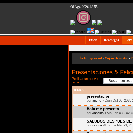
06 Ago 2026 18:55
Inicio
Descargas
Foro
Índice general
‹
Cajón desastre
‹
P
Presentaciones & Felic
Publicar un nuevo
tema
TEMAS
presentacion
por
anchu
» Dom Oct 05, 2025 
Hola me presento
por
Janaina
» Vie Feb 03, 2023
SALUDOS DESPUÉS DE 
por
nicosan18
» Jue Mar 23, 20