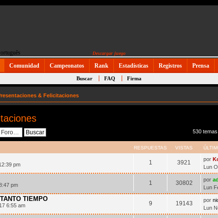
Descargar juego
Comunidad
Campeonatos
Rank
Estadísticas
Registros
Prensa
Buscar
FAQ
Firma
resentaciones & Felicitaciones
itaciones
530 temas
RESPUESTAS
VISTAS
ÚLTI
por
K
1
3921
12:39 pm
Lun O
por
ad
1
30802
 8:47 pm
Lun F
TANTO TIEMPO
por
n
9
19143
17 6:55 am
Lun N