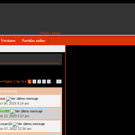
LOGIN - Entrar
Versiones
Partidas online
 •
Página
1
de
11
•
...
1
2
3
4
5
11
MO MENSAJE
otai
ct 06, 2025 8:19 am
ricf89
eb 13, 2023 5:57 pm
icosan18
ov 07, 2022 12:36 am