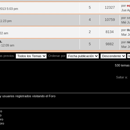
por
e
5
12327
2013 5:03 pm
Jue A
por s
4
10759
11:23 pm
Mié J
por
ti
2
8134
:22 am
Mar J
s.
por
n
5
9882
 12:09 am
Mar J
as previos:
Ordenar por
530 temas
Saltar a:
 usuarios registrados visitando el Foro
ro
o
oro
oro