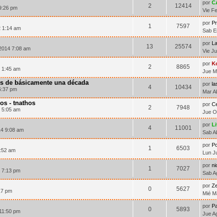
por
C
2
12414
9:26 pm
Vie F
por
Pr
1
7597
 1:14 am
Sab E
por
La
13
25574
2014 7:08 am
Vie J
por
K
2
8865
 1:45 am
Jue M
s de básicamente una década
por
la
4
10434
6:37 pm
Mar A
os - tnathos
por
Ce
2
7948
 5:05 am
Jue O
por
L
4
11001
14 9:08 am
Sab A
por
Po
1
6503
5:52 am
Lun J
por
n
1
7027
 7:13 pm
Sab A
por
Ze
0
5627
17 pm
Mié M
por
Pa
0
5893
11:50 pm
Jue A