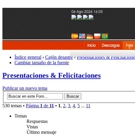
06 Ago 2026 16:05
Inicio
Descargas
Foro
Índice general
‹
Cajón desastre
‹
Presentaciones & Felicitacione
Cambiar tamaño de la fuente
Presentaciones & Felicitaciones
Publicar un nuevo tema
530 temas •
Página
1
de
11
•
1
,
2
,
3
,
4
,
5
...
11
Temas
Respuestas
Vistas
Último mensaje