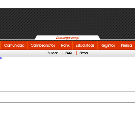
Descargar juego
Comunidad
Campeonatos
Rank
Estadísticas
Registros
Prensa
Buscar
FAQ
Firma
s