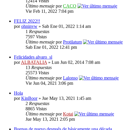
12414
Vistas
Último mensaje
por
CACO
Vie Feb 11, 2022 7:04 pm
FELIZ 2022!!
por
ohninvw
» Sab Ene 01, 2022 1:14 am
1
Respuestas
7597
Vistas
Último mensaje
por
Protilatum
Sab Ene 01, 2022 12:41 pm
Felicidades alvaro_sl
por
ALBATALIA
» Lun Jun 02, 2014 7:08 am
13
Respuestas
25573
Vistas
Último mensaje
por
Lalonso
Vie Jun 04, 2021 3:06 pm
Hola
por
KinBoor
» Jue May 13, 2021 1:45 am
2
Respuestas
8865
Vistas
Último mensaje
por
Kotai
Jue May 13, 2021 2:05 pm
Buenas de nuevo después de básicamente una década