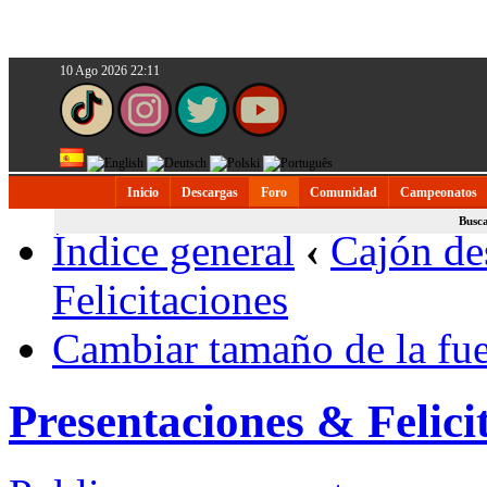
10 Ago 2026 22:11
Inicio
Descargas
Foro
Comunidad
Campeonatos
Busc
Índice general
‹
Cajón de
Felicitaciones
Cambiar tamaño de la fu
Presentaciones & Felici