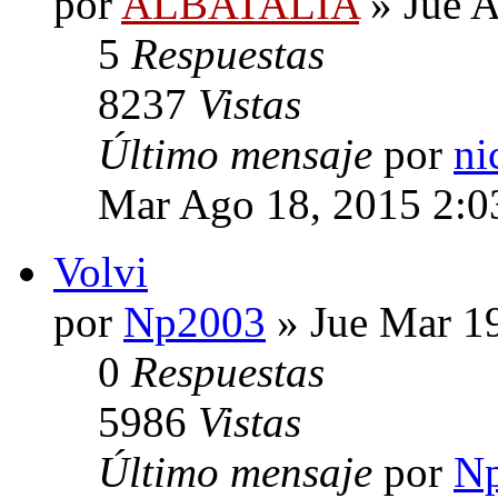
por
ALBATALIA
» Jue A
5
Respuestas
8237
Vistas
Último mensaje
por
ni
Mar Ago 18, 2015 2:0
Volvi
por
Np2003
» Jue Mar 1
0
Respuestas
5986
Vistas
Último mensaje
por
N