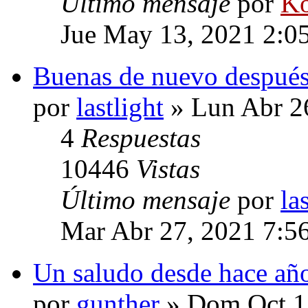
Último mensaje
por
Ko
Jue May 13, 2021 2:0
Buenas de nuevo después
por
lastlight
» Lun Abr 2
4
Respuestas
10446
Vistas
Último mensaje
por
la
Mar Abr 27, 2021 7:5
Un saludo desde hace año
por
gunther
» Dom Oct 1