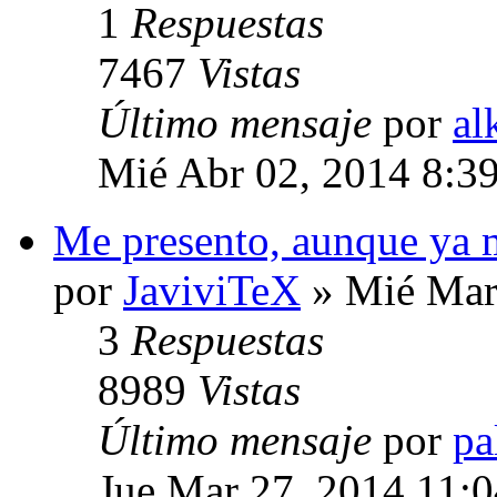
1
Respuestas
7467
Vistas
Último mensaje
por
al
Mié Abr 02, 2014 8:3
Me presento, aunque ya 
por
JaviviTeX
» Mié Mar
3
Respuestas
8989
Vistas
Último mensaje
por
pa
Jue Mar 27, 2014 11: