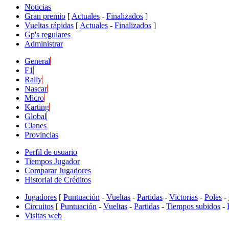
Noticias
Gran premio
[
Actuales
-
Finalizados
]
Vueltas rápidas
[
Actuales
-
Finalizados
]
Gp's regulares
Administrar
General
F1
Rally
Nascar
Micro
Karting
Global
Clanes
Provincias
Perfil de usuario
Tiempos Jugador
Comparar Jugadores
Historial de Créditos
Jugadores
[
Puntuación
-
Vueltas
-
Partidas
-
Victorias
-
Poles
-
Circuitos
[
Puntuación
-
Vueltas
-
Partidas
-
Tiempos subidos
-
Visitas web