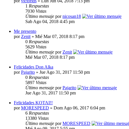
por
victorlds
» Lun Jun 04, 2018 7:13 pm
1
Respuestas
7030
Vistas
Último mensaje
por
nicosan18
Sab Ago 04, 2018 4:45 pm
Me presento
por
Zenit
» Mié Mar 07, 2018 8:17 pm
0
Respuestas
5629
Vistas
Último mensaje
por
Zenit
Mié Mar 07, 2018 8:17 pm
Felicidades Don Alka
por
Pajarito
» Jue Ago 31, 2017 11:50 pm
0
Respuestas
5897
Vistas
Último mensaje
por
Pajarito
Jue Ago 31, 2017 11:50 pm
Felicidades KOTAI!!
por
MORESPEED
» Dom Ago 06, 2017 6:04 pm
6
Respuestas
13380
Vistas
Último mensaje
por
MORESPEED
Mié Ago 09, 2017 5:55 pm