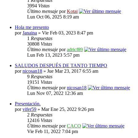
1
Respuestas
3994
Vistas
Último mensaje
por
Kotai
Lun Oct 06, 2025 8:19 am
Hola me presento
por
Janaina
» Vie Feb 03, 2023 8:47 pm
1
Respuestas
30808
Vistas
Último mensaje
por
adricf89
Lun Feb 13, 2023 5:57 pm
SALUDOS DESPUÉS DE TANTO TIEMPO
por
nicosan18
» Jue Mar 23, 2017 6:55 am
9
Respuestas
19151
Vistas
Último mensaje
por
nicosan18
Lun Nov 07, 2022 12:36 am
Presentación.
por
vifer59
» Mar Ene 25, 2022 9:26 pm
2
Respuestas
12416
Vistas
Último mensaje
por
CACO
Vie Feb 11, 2022 7:04 pm