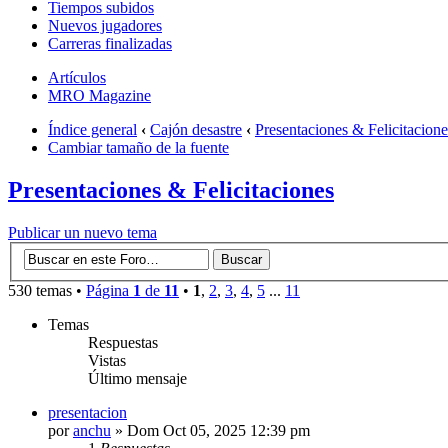
Tiempos subidos
Nuevos jugadores
Carreras finalizadas
Artículos
MRO Magazine
Índice general
‹
Cajón desastre
‹
Presentaciones & Felicitacione
Cambiar tamaño de la fuente
Presentaciones & Felicitaciones
Publicar un nuevo tema
530 temas •
Página
1
de
11
•
1
,
2
,
3
,
4
,
5
...
11
Temas
Respuestas
Vistas
Último mensaje
presentacion
por
anchu
» Dom Oct 05, 2025 12:39 pm