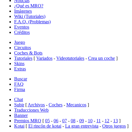
Noticias
¿Qué es MRO?
Imágenes
Wiki (Tutoriales)
F.A.Q. (Problemas)
Eventos
Créditos
Juego
Circuitos
Coches & Bots
Tutoriales
[
Variados
-
Videotutoriales
-
Crea un coche
]
Skins
Extras
Buscar
FAQ
Firma
Chat
Subir
[
Archivos
-
Coches
-
Mecanicos
]
Traducciones Web
Banner
Premios MRO
[
05
-
06
-
07
-
08
-
09
-
10
-
11
-
12
-
13
]
Kotai
[
El rincón de kotai
-
La gran entrevista
-
Otros juegos
]