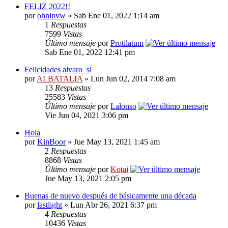
FELIZ 2022!!
por
ohninvw
» Sab Ene 01, 2022 1:14 am
1
Respuestas
7599
Vistas
Último mensaje
por
Protilatum
Sab Ene 01, 2022 12:41 pm
Felicidades alvaro_sl
por
ALBATALIA
» Lun Jun 02, 2014 7:08 am
13
Respuestas
25583
Vistas
Último mensaje
por
Lalonso
Vie Jun 04, 2021 3:06 pm
Hola
por
KinBoor
» Jue May 13, 2021 1:45 am
2
Respuestas
8868
Vistas
Último mensaje
por
Kotai
Jue May 13, 2021 2:05 pm
Buenas de nuevo después de básicamente una década
por
lastlight
» Lun Abr 26, 2021 6:37 pm
4
Respuestas
10436
Vistas