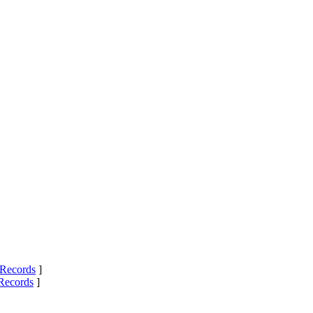
Records
]
Records
]