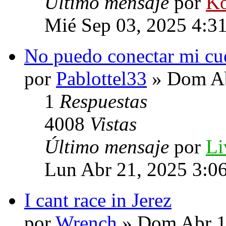
Último mensaje
por
Ko
Mié Sep 03, 2025 4:3
No puedo conectar mi cue
por
Pablottel33
» Dom Ab
1
Respuestas
4008
Vistas
Último mensaje
por
Li
Lun Abr 21, 2025 3:0
I cant race in Jerez
por
Wrench
» Dom Abr 1