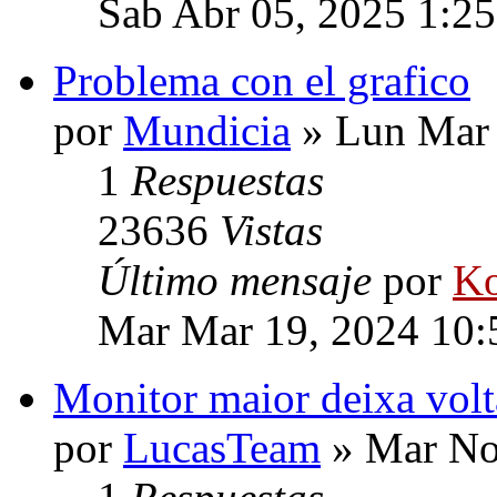
Sab Abr 05, 2025 1:2
Problema con el grafico
por
Mundicia
» Lun Mar 
1
Respuestas
23636
Vistas
Último mensaje
por
Ko
Mar Mar 19, 2024 10
Monitor maior deixa volt
por
LucasTeam
» Mar No