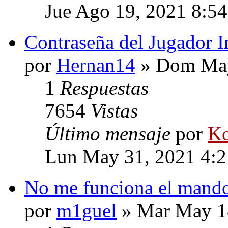
Jue Ago 19, 2021 8:5
Contraseña del Jugador I
por
Hernan14
» Dom May
1
Respuestas
7654
Vistas
Último mensaje
por
Ko
Lun May 31, 2021 4:
No me funciona el mand
por
m1guel
» Mar May 1