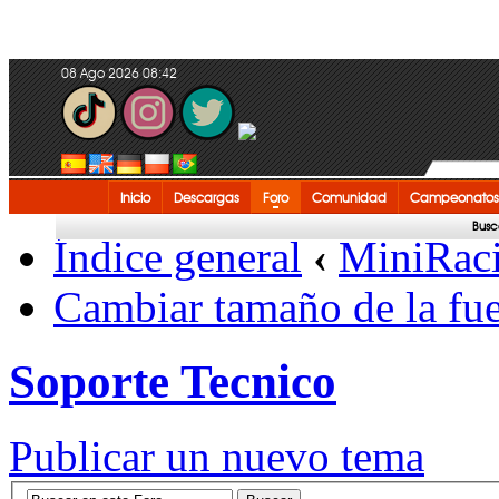
08 Ago 2026 08:42
Inicio
Descargas
Foro
Comunidad
Campeonatos
Busc
Índice general
‹
MiniRac
Cambiar tamaño de la fu
Soporte Tecnico
Publicar un nuevo tema