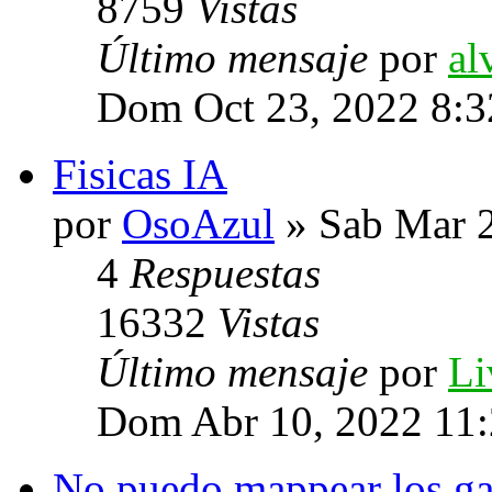
8759
Vistas
Último mensaje
por
al
Dom Oct 23, 2022 8:3
Fisicas IA
por
OsoAzul
» Sab Mar 2
4
Respuestas
16332
Vistas
Último mensaje
por
Li
Dom Abr 10, 2022 11
No puedo mappear los ga