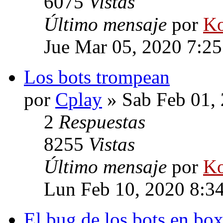
6075
Vistas
Último mensaje
por
Ko
Jue Mar 05, 2020 7:2
Los bots trompean
por
Cplay
» Sab Feb 01,
2
Respuestas
8255
Vistas
Último mensaje
por
Ko
Lun Feb 10, 2020 8:3
El bug de los bots en bo