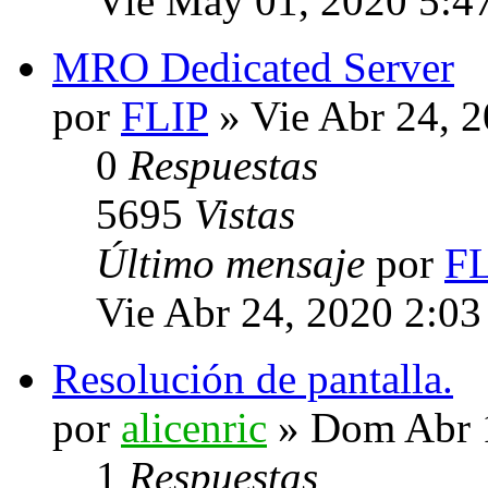
Vie May 01, 2020 5:4
MRO Dedicated Server
por
FLIP
» Vie Abr 24, 
0
Respuestas
5695
Vistas
Último mensaje
por
FL
Vie Abr 24, 2020 2:0
Resolución de pantalla.
por
alicenric
» Dom Abr 1
1
Respuestas