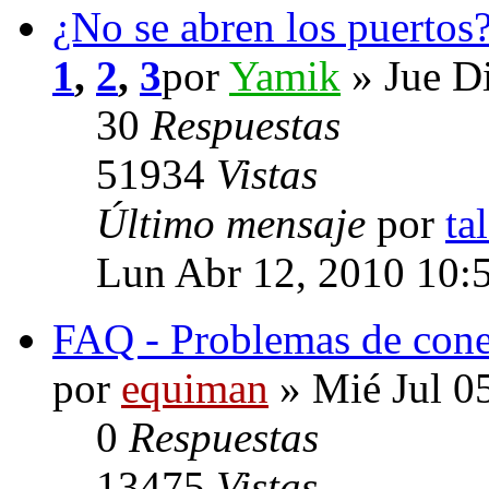
¿No se abren los puert
1
,
2
,
3
por
Yamik
» Jue D
30
Respuestas
51934
Vistas
Último mensaje
por
ta
Lun Abr 12, 2010 10:
FAQ - Problemas de cone
por
equiman
» Mié Jul 0
0
Respuestas
13475
Vistas