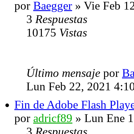
por
Baegger
» Vie Feb 1
3
Respuestas
10175
Vistas
Último mensaje
por
Ba
Lun Feb 22, 2021 4:1
Fin de Adobe Flash Play
por
adricf89
» Lun Ene 1
3
Respuestas