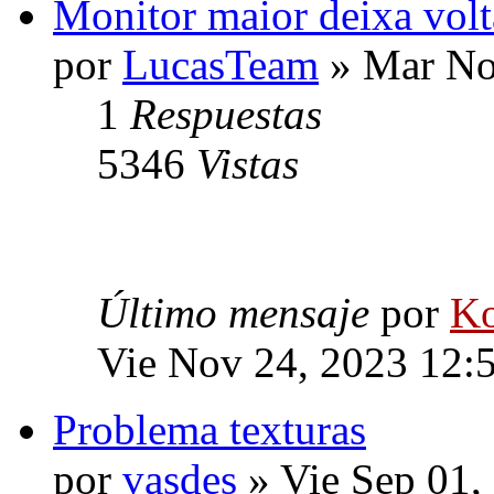
Monitor maior deixa volt
por
LucasTeam
» Mar No
1
Respuestas
5346
Vistas
Último mensaje
por
Ko
Vie Nov 24, 2023 12:
Problema texturas
por
vasdes
» Vie Sep 01,