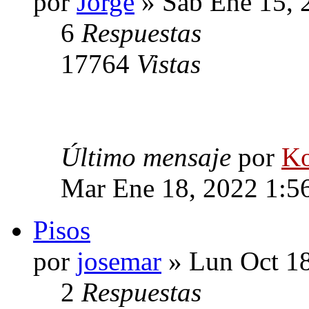
por
Jorge
» Sab Ene 15, 
6
Respuestas
17764
Vistas
Último mensaje
por
Ko
Mar Ene 18, 2022 1:5
Pisos
por
josemar
» Lun Oct 18
2
Respuestas