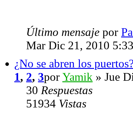
Último mensaje
por
Pa
Mar Dic 21, 2010 5:3
¿No se abren los puert
1
,
2
,
3
por
Yamik
» Jue D
30
Respuestas
51934
Vistas