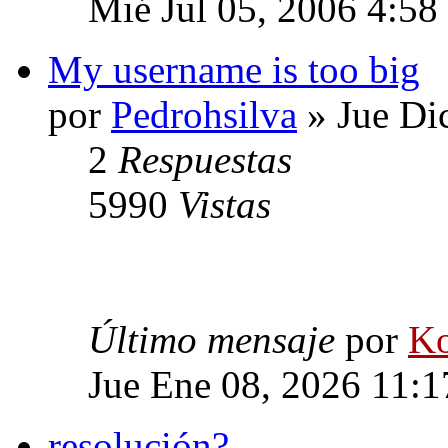
Mié Jul 05, 2006 4:58
My username is too big
por
Pedrohsilva
» Jue Di
2
Respuestas
5990
Vistas
Último mensaje
por
Ko
Jue Ene 08, 2026 11:
resolución?