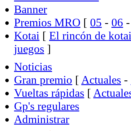
Banner
Premios MRO
[
05
-
06
Kotai
[
El rincón de kota
juegos
]
Noticias
Gran premio
[
Actuales
-
Vueltas rápidas
[
Actuale
Gp's regulares
Administrar