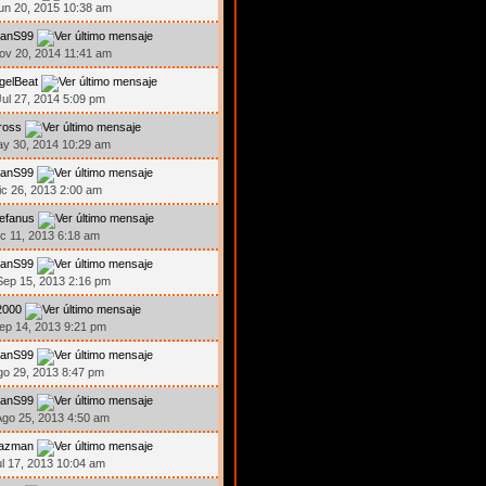
un 20, 2015 10:38 am
ranS99
ov 20, 2014 11:41 am
gelBeat
ul 27, 2014 5:09 pm
ross
ay 30, 2014 10:29 am
ranS99
ic 26, 2013 2:00 am
efanus
ic 11, 2013 6:18 am
ranS99
ep 15, 2013 2:16 pm
2000
ep 14, 2013 9:21 pm
ranS99
go 29, 2013 8:47 pm
ranS99
go 25, 2013 4:50 am
azman
ul 17, 2013 10:04 am