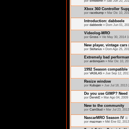
por
shnbwmn
» Sab Jun 20, 20
Xbox 360 Controller Sup
por
racebump
» Mar Dic 10, 20
Introduction: dabbeele
por
dabbeele
» Dom Jun 01, 20
Videolog-MRO
por
Gross
» Vie May 30, 2014 
New player, vintage cars (
por
Stefanus
» Dom Ago 25, 201
Extremely bad performan
por
ardonquen
» Mar Dic 10, 20
1992 Season compatible 
por
VASILAS
» Jue Sep 12, 201
Resize window
por
Kubujan
» Jue Jul 18, 2013 
Do you use GIMP? Need 
por
DerekE
» Mar Ago 04, 2009
New to the community
por
CamStud
» Mar Jul 23, 201
NascarMRO Season IV ::
por
mazman
» Mié Ene 02, 201