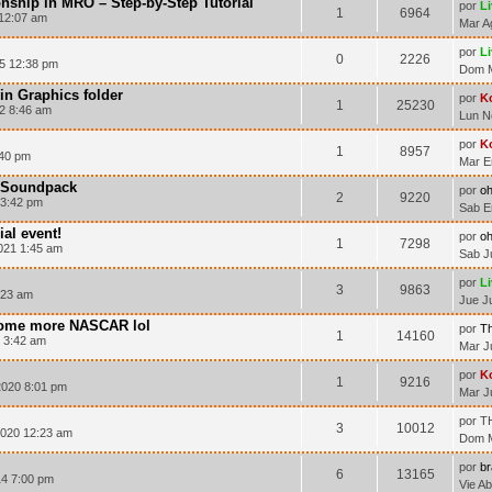
nship in MRO – Step-by-Step Tutorial
por
L
1
6964
 12:07 am
Mar A
por
L
0
2226
5 12:38 pm
Dom M
in Graphics folder
por
K
1
25230
2 8:46 am
Lun N
por
K
1
8957
:40 pm
Mar E
2 Soundpack
por
o
2
9220
 3:42 pm
Sab E
ial event!
por
o
1
7298
021 1:45 am
Sab J
por
L
3
9863
:23 am
Jue J
 some more NASCAR lol
por
T
1
14160
 3:42 am
Mar J
por
K
1
9216
2020 8:01 pm
Mar J
por T
3
10012
2020 12:23 am
Dom M
por
b
6
13165
14 7:00 pm
Vie A