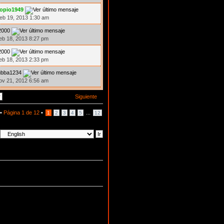
iopio1949
eb 19, 2013 1:30 am
2000
eb 18, 2013 8:27 pm
2000
eb 18, 2013 2:33 pm
ubba1234
ov 21, 2012 6:56 am
Siguiente
 •
Página
1
de
12
•
...
1
2
3
4
5
12