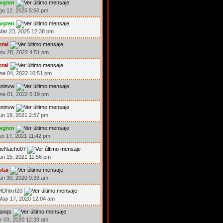
ivgren
go 12, 2025 5:50 pm
ivgren
ar 23, 2025 12:38 pm
otai
ov 28, 2022 4:51 pm
otai
ne 04, 2022 10:51 pm
hninvw
ne 01, 2022 5:19 pm
hninvw
un 19, 2021 2:57 pm
ivgren
un 17, 2021 11:42 pm
heNacho07
un 15, 2021 11:56 pm
otai
un 30, 2020 9:33 am
HDhlxrf20
ay 17, 2020 12:04 am
ranqs
br 03, 2020 12:33 am