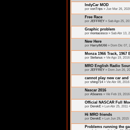
IndyCar MOD
por
vonTrips
» Jue Mar 26, 202
Free Race
por
JEFFREY
» Sab Ago 25, 20
Graphic problem
por
montacesco
» Sab Abr 13, 
New Here
por
HarrytMJ66
» Dom Dic 07, 
Monza 1966 Track, 1967 
por
Stefanus
» Vie Ago 19, 2016
MRO English Radio Sou
por
JEFFREY
» Dom Jun 26, 2
cannot play new car and 
por
shing714
» Vie Abr 08, 2016
Nascar 2016
por
ASoares
» Vie Feb 19, 2016
Official NASCAR Full Mo
por
DerekE
» Lun Abr 25, 2011 
Hi MRO friends
por
DerekE
» Lun Jun 29, 2015
Problems running the g