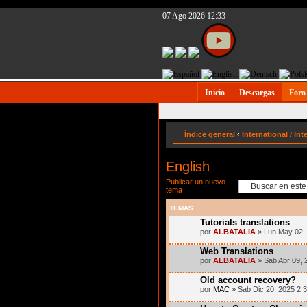
07 Ago 2026 12:33
Inicio
Descargas
Foro
Índice general
‹
International / Int
English
Publicar un nuevo
tema
TEMAS
Tutorials translations
por
ALBATALIA
» Lun May 02,
Web Translations
por
ALBATALIA
» Sab Abr 09, 
Old account recovery?
por
MAC
» Sab Dic 20, 2025 2: