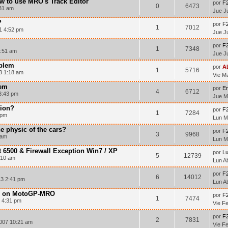
ow to use MRO's Track Editor
por
F
0
6473
:31 am
Jue J
?
por
F
1
7012
1 4:52 pm
Jue J
por
F
1
7348
2:51 am
Jue J
oblem
por
A
1
5716
3 1:18 am
Vie M
lem
por
En
4
6712
3:43 pm
Jue M
tion?
por
F
1
7284
 pm
Lun M
e physic of the cars?
por
F
3
9968
 am
Lun M
 6500 & Firewall Exception Win7 / XP
por
L
5
12739
:10 am
Lun A
por
F
6
14012
13 2:41 pm
Lun A
u on MotoGP-MRO
por
F
1
7474
 4:31 pm
Vie F
por
F
2
7831
007 10:21 am
Vie F