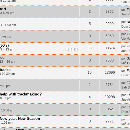
15 10:11 am
Sab J
port
por
F
3
7362
13 6:36 pm
Jue N
por
Ni
5
9099
14 11:50 am
Dom J
por
G
0
5969
10:29 am
Vie M
60's)
por
F
38
38574
3 4:13 am
1
2
3
Jue D
ce.
por
St
3
7533
13 4:34 am
Mié D
tracks
por
F
10
13696
3 10:30 pm
Dom S
por
F
1
5784
2:15 pm
Sab S
help with trackmaking?
por
F
4
10298
 8:07 pm
Jue A
por
F
9
13521
3 10:56 am
Dom A
 New year, New Season
por
m
3
9771
3 1:09 pm
Mié J