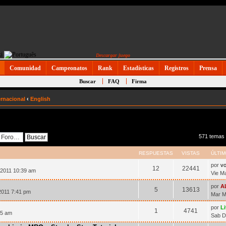
Descargar juego
Comunidad
Campeonatos
Rank
Estadísticas
Registros
Prensa
Buscar
FAQ
Firma
ernacional
‹
English
571 temas
RESPUESTAS
VISTAS
ÚLTI
por
vo
12
22441
 2011 10:39 am
Vie M
por
A
5
13613
2011 7:41 pm
Mar M
por
L
1
4741
35 am
Sab D