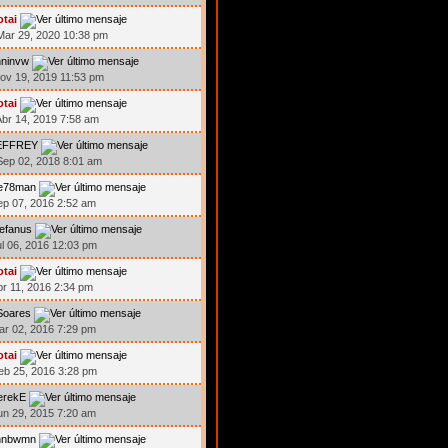
otai
ar 29, 2020 10:38 pm
hninvw
ov 19, 2019 11:53 pm
otai
br 14, 2019 7:58 am
EFFREY
ep 02, 2018 8:01 am
oe78man
ep 07, 2016 2:52 am
efanus
ul 06, 2016 12:03 pm
otai
br 11, 2016 2:34 pm
Soares
ar 02, 2016 7:29 pm
otai
eb 25, 2016 3:28 pm
erekE
un 29, 2015 7:20 am
hnbwmn