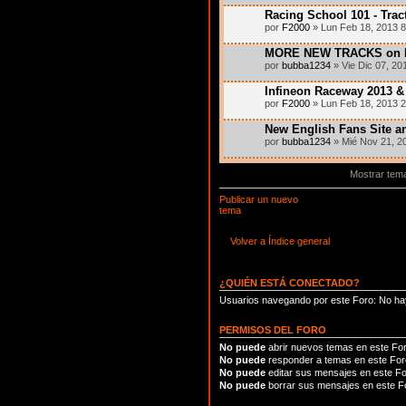
Racing School 101 - Trac
por
F2000
» Lun Feb 18, 2013 
MORE NEW TRACKS on MR
por
bubba1234
» Vie Dic 07, 20
Infineon Raceway 2013 
por
F2000
» Lun Feb 18, 2013 
New English Fans Site 
por
bubba1234
» Mié Nov 21, 2
Mostrar tem
Publicar un nuevo
tema
Volver a Índice general
¿QUIÉN ESTÁ CONECTADO?
Usuarios navegando por este Foro: No hay
PERMISOS DEL FORO
No puede
abrir nuevos temas en este Fo
No puede
responder a temas en este For
No puede
editar sus mensajes en este F
No puede
borrar sus mensajes en este F