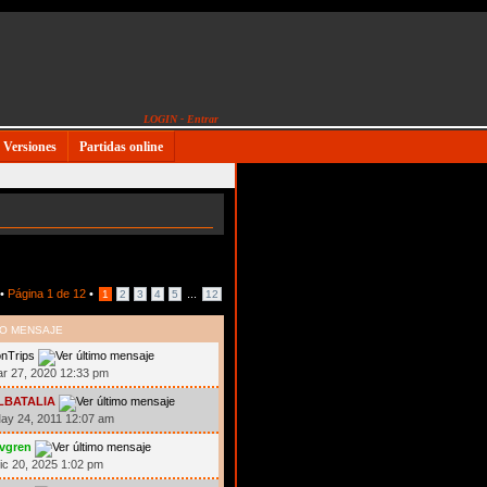
LOGIN - Entrar
Versiones
Partidas online
 •
Página
1
de
12
•
...
1
2
3
4
5
12
MO MENSAJE
nTrips
ar 27, 2020 12:33 pm
LBATALIA
ay 24, 2011 12:07 am
ivgren
ic 20, 2025 1:02 pm