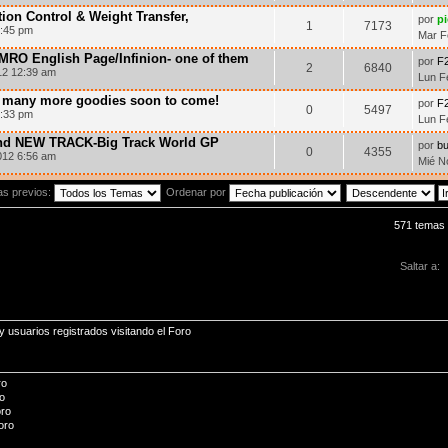
tion Control & Weight Transfer,
por
p
1
7173
8:45 pm
Mar F
O English Page/Infinion- one of them
por
F
2
6840
12 12:39 am
Lun F
& many more goodies soon to come!
por
F
0
5497
2:33 pm
Lun F
and NEW TRACK-Big Track World GP
por
b
0
4355
012 6:56 am
Mié N
as previos:
Ordenar por
571 temas
Saltar a:
 usuarios registrados visitando el Foro
ro
o
oro
oro