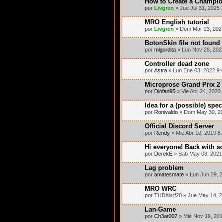
How to Create a Champio
por
Livgren
» Jue Jul 31, 2025
MRO English tutorial
por
Livgren
» Dom Mar 23, 202
BotonSkin file not found 
por
mlgordita
» Lun Nov 28, 202
Controller dead zone
por
Astra
» Lun Ene 03, 2022 9
Microprose Grand Prix 
por
Diofan95
» Vie Abr 24, 2020
Idea for a (possible) spec
por
Ronivaldo
» Dom May 30, 2
Official Discord Server
por
Rendy
» Mié Abr 10, 2019 8
Hi everyone! Back with
por
DerekE
» Sab May 08, 2021
Lag problem
por
amatesmate
» Lun Jun 29, 
MRO WRC
por THDhlxrf20 » Jue May 14, 
Lan-Game
por
Ch3at007
» Mié Nov 19, 20