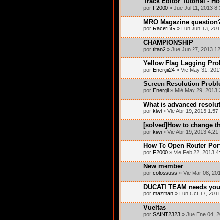
Track Editor Tutorial - H
por
F2000
» Jue Jul 11, 2013 8
MRO Magazine question
por
RacerBG
» Lun Jun 13, 201
CHAMPIONSHIP
por
titan2
» Jue Jun 27, 2013 1
Yellow Flag Lagging Pr
por
Energii24
» Vie May 31, 201
Screen Resolution Prob
por
Energii
» Mié May 29, 2013 
What is advanced resolu
por
kiwi
» Vie Abr 19, 2013 1:57
[solved]How to change th
por
kiwi
» Vie Abr 19, 2013 4:21
How To Open Router Port
por
F2000
» Vie Feb 22, 2013 4
New member
por
colossuss
» Vie Mar 08, 20
DUCATI TEAM needs yo
por
mazman
» Lun Oct 17, 2011
Vueltas
por
SAINT2323
» Jue Ene 04, 2