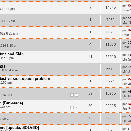
por
K
7
14745
0 11:44 pm
Dom M
por
o
1
7262
18 7:16 pm
Mar N
por
K
1
6679
2019 6:28 pm
Dom A
por
J
4
11086
2014 5:10 pm
Dom S
Bots and Skin
por
j
11
22916
 10:18 pm
Mié S
nds
por
St
2
6672
016 10:40 am
Mié J
test version option problem
por
K
1
5724
 2:53 pm
Lun A
por
A
18
19815
 9:02 am
1
2
Mié M
d (Fan-made)
por
K
20
23395
4:48 am
1
2
Jue F
por
D
0
5696
 7:20 am
Lun J
ame [update: SOLVED]
por
s
1
5873