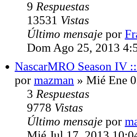
9
Respuestas
13531
Vistas
Último mensaje
por
Fr
Dom Ago 25, 2013 4:
NascarMRO Season IV ::
por
mazman
» Mié Ene 0
3
Respuestas
9778
Vistas
Último mensaje
por
m
Mié Jul 17, 2013 10:0