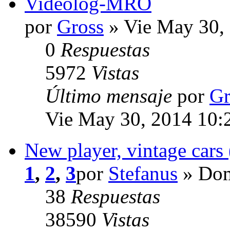
Videolog-MRO
por
Gross
» Vie May 30,
0
Respuestas
5972
Vistas
Último mensaje
por
Gr
Vie May 30, 2014 10:
New player, vintage cars 
1
,
2
,
3
por
Stefanus
» Dom
38
Respuestas
38590
Vistas