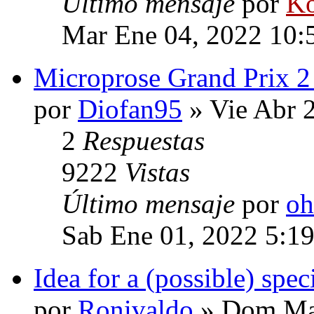
Último mensaje
por
Ko
Mar Ene 04, 2022 10:
Microprose Grand Prix 
por
Diofan95
» Vie Abr 
2
Respuestas
9222
Vistas
Último mensaje
por
oh
Sab Ene 01, 2022 5:1
Idea for a (possible) spec
por
Ronivaldo
» Dom May