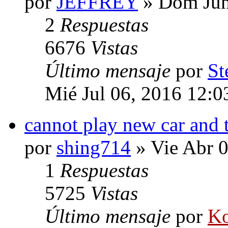
por
JEFFREY
» Dom Jun
2
Respuestas
6676
Vistas
Último mensaje
por
St
Mié Jul 06, 2016 12:
cannot play new car and 
por
shing714
» Vie Abr 
1
Respuestas
5725
Vistas
Último mensaje
por
Ko