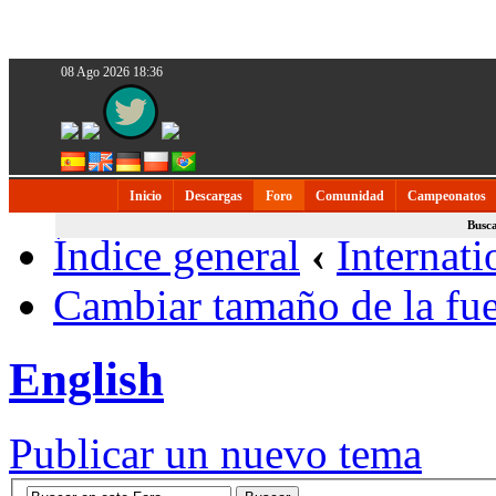
08 Ago 2026 18:36
Inicio
Descargas
Foro
Comunidad
Campeonatos
Busc
Índice general
‹
Internati
Cambiar tamaño de la fu
English
Publicar un nuevo tema