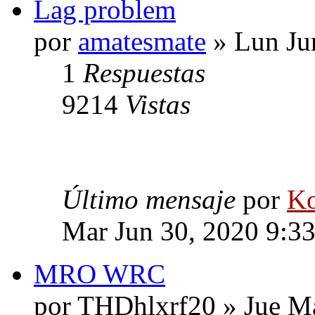
Lag problem
por
amatesmate
» Lun Ju
1
Respuestas
9214
Vistas
Último mensaje
por
Ko
Mar Jun 30, 2020 9:3
MRO WRC
por THDhlxrf20 » Jue M