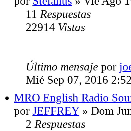
por
Stefanus
» Vie Ago 1
11
Respuestas
22914
Vistas
Último mensaje
por
jo
Mié Sep 07, 2016 2:5
MRO English Radio Sou
por
JEFFREY
» Dom Jun
2
Respuestas