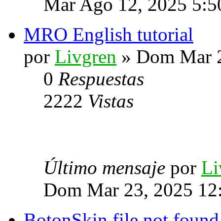
Mar Ago 12, 2025 5:5
MRO English tutorial
por
Livgren
» Dom Mar 2
0
Respuestas
2222
Vistas
Último mensaje
por
Li
Dom Mar 23, 2025 12
BotonSkin file not found