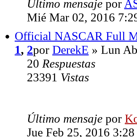
Último mensaje
por
AS
Mié Mar 02, 2016 7:2
Official NASCAR Full 
1
,
2
por
DerekE
» Lun Ab
20
Respuestas
23391
Vistas
Último mensaje
por
Ko
Jue Feb 25, 2016 3:2