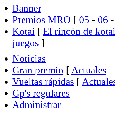
Banner
Premios MRO
[
05
-
06
Kotai
[
El rincón de kota
juegos
]
Noticias
Gran premio
[
Actuales
-
Vueltas rápidas
[
Actuale
Gp's regulares
Administrar