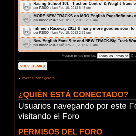
Racing School 101 - Traction Control & Weight Transfe
por
F2000
» Lun Feb 18, 2013 8:45 pm
MORE NEW TRACKS on MRO English Page/Infinion- o
por
bubba1234
» Vie Dic 07, 2012 12:39 am
Infineon Raceway 2013 & many more goodies soon to
por
F2000
» Lun Feb 18, 2013 2:33 pm
New English Fans Site and NEW TRACK-Big Track Wo
por
bubba1234
» Mié Nov 21, 2012 6:56 am
Mostrar temas previos:
Or
Publicar un nuevo
tema
Volver a Índice general
¿QUIÉN ESTÁ CONECTADO?
Usuarios navegando por este Fo
visitando el Foro
PERMISOS DEL FORO