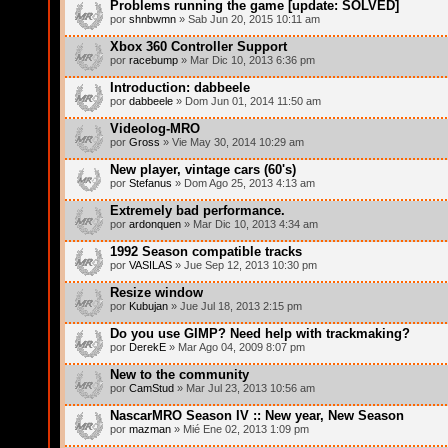
Problems running the game [update: SOLVED]
por
shnbwmn
» Sab Jun 20, 2015 10:11 am
Xbox 360 Controller Support
por
racebump
» Mar Dic 10, 2013 6:36 pm
Introduction: dabbeele
por
dabbeele
» Dom Jun 01, 2014 11:50 am
Videolog-MRO
por
Gross
» Vie May 30, 2014 10:29 am
New player, vintage cars (60's)
por
Stefanus
» Dom Ago 25, 2013 4:13 am
Extremely bad performance.
por
ardonquen
» Mar Dic 10, 2013 4:34 am
1992 Season compatible tracks
por
VASILAS
» Jue Sep 12, 2013 10:30 pm
Resize window
por
Kubujan
» Jue Jul 18, 2013 2:15 pm
Do you use GIMP? Need help with trackmaking?
por
DerekE
» Mar Ago 04, 2009 8:07 pm
New to the community
por
CamStud
» Mar Jul 23, 2013 10:56 am
NascarMRO Season IV :: New year, New Season
por
mazman
» Mié Ene 02, 2013 1:09 pm