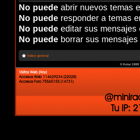
No puede
abrir nuevos temas e
No puede
responder a temas e
No puede
editar sus mensajes 
No puede
borrar sus mensajes 
Índice general
© Kotai 1988
Visitas Web (Hoy)
Accesos Web 114629234 (22028)
Accesos Foro 75565155 (14731)
@minira
Tu IP: 