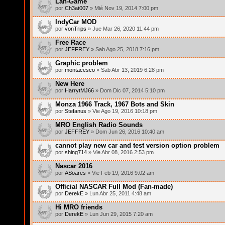
Lan-Game
por
Ch3at007
» Mié Nov 19, 2014 7:00 pm
IndyCar MOD
por
vonTrips
» Jue Mar 26, 2020 11:44 pm
Free Race
por
JEFFREY
» Sab Ago 25, 2018 7:16 pm
Graphic problem
por
montacesco
» Sab Abr 13, 2019 6:28 pm
New Here
por
HarrytMJ66
» Dom Dic 07, 2014 5:10 pm
Monza 1966 Track, 1967 Bots and Skin
por
Stefanus
» Vie Ago 19, 2016 10:18 pm
MRO English Radio Sounds
por
JEFFREY
» Dom Jun 26, 2016 10:40 am
cannot play new car and test version option problem
por
shing714
» Vie Abr 08, 2016 2:53 pm
Nascar 2016
por
ASoares
» Vie Feb 19, 2016 9:02 am
Official NASCAR Full Mod (Fan-made)
por
DerekE
» Lun Abr 25, 2011 4:48 am
Hi MRO friends
por
DerekE
» Lun Jun 29, 2015 7:20 am