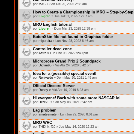
por
MAC
» Sab Dic 20, 2025 2:35 am
How to Create a Championship in MRO – Step-by-Step 
por
Livgren
» Jue Jul 31, 2025 12:07 am
MRO English tutorial
por
Livgren
» Dom Mar 23, 2025 12:38 pm
BotonSkin file not found in Graphics folder
por
mlgordita
» Lun Nov 28, 2022 8:46 am
Controller dead zone
por
Astra
» Lun Ene 03, 2022 9:40 pm
Microprose Grand Prix 2 Soundpack
por
Diofan95
» Vie Abr 24, 2020 3:42 pm
Idea for a (possible) special event!
por
Ronivaldo
» Dom May 30, 2021 1:45 am
Official Discord Server
por
Rendy
» Mié Abr 10, 2019 8:23 am
Hi everyone! Back with some more NASCAR lol
por
DerekE
» Sab May 08, 2021 3:42 am
Lag problem
por
amatesmate
» Lun Jun 29, 2020 8:01 pm
MRO WRC
por THDhlxrf20 » Jue May 14, 2020 12:23 am