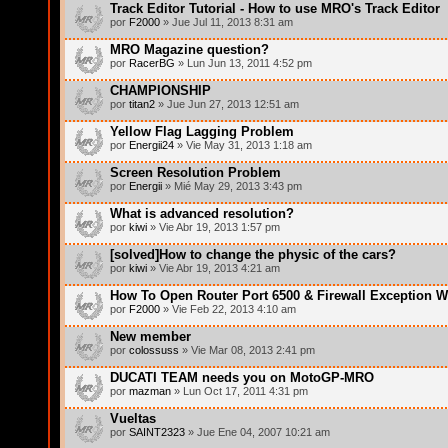
Track Editor Tutorial - How to use MRO's Track Editor
por
F2000
» Jue Jul 11, 2013 8:31 am
MRO Magazine question?
por
RacerBG
» Lun Jun 13, 2011 4:52 pm
CHAMPIONSHIP
por
titan2
» Jue Jun 27, 2013 12:51 am
Yellow Flag Lagging Problem
por
Energii24
» Vie May 31, 2013 1:18 am
Screen Resolution Problem
por
Energii
» Mié May 29, 2013 3:43 pm
What is advanced resolution?
por
kiwi
» Vie Abr 19, 2013 1:57 pm
[solved]How to change the physic of the cars?
por
kiwi
» Vie Abr 19, 2013 4:21 am
How To Open Router Port 6500 & Firewall Exception W
por
F2000
» Vie Feb 22, 2013 4:10 am
New member
por
colossuss
» Vie Mar 08, 2013 2:41 pm
DUCATI TEAM needs you on MotoGP-MRO
por
mazman
» Lun Oct 17, 2011 4:31 pm
Vueltas
por
SAINT2323
» Jue Ene 04, 2007 10:21 am