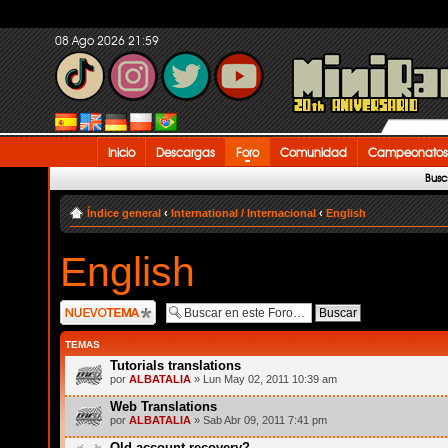
08 Ago 2026 21:59
Inicio
Descargas
Foro
Comunidad
Campeonatos
Busc
Índice general
‹
International / Internacional
‹
English
English
Publicar un nuevo
tema
TEMAS
Tutorials translations
por
ALBATALIA
» Lun May 02, 2011 10:39 am
Web Translations
por
ALBATALIA
» Sab Abr 09, 2011 7:41 pm
Old account recovery?