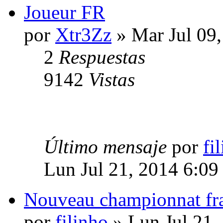
Joueur FR
por
Xtr3Zz
» Mar Jul 09
2
Respuestas
9142
Vistas
Último mensaje
por
fi
Lun Jul 21, 2014 6:09
Nouveau championnat fr
por
filinho
» Lun Jul 21,