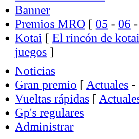
Banner
Premios MRO
[
05
-
06
Kotai
[
El rincón de kota
juegos
]
Noticias
Gran premio
[
Actuales
-
Vueltas rápidas
[
Actuale
Gp's regulares
Administrar