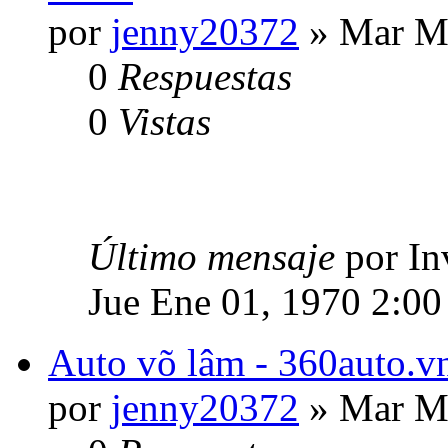
por
jenny20372
» Mar Ma
0
Respuestas
0
Vistas
Último mensaje
por In
Jue Ene 01, 1970 2:00
Auto võ lâm - 360auto.vn
por
jenny20372
» Mar Ma