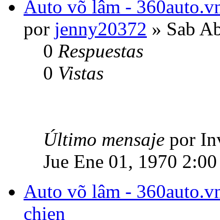
Auto võ lâm - 360auto.vn
por
jenny20372
» Sab Ab
0
Respuestas
0
Vistas
Último mensaje
por In
Jue Ene 01, 1970 2:00
Auto võ lâm - 360auto.vn
chien