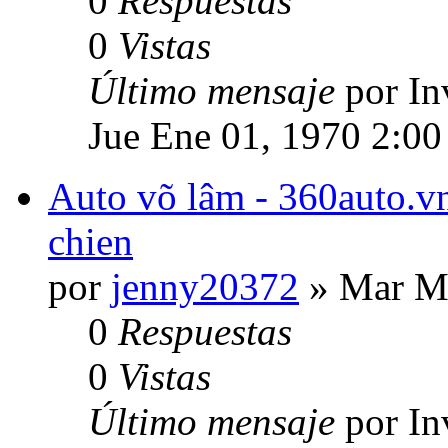
0
Respuestas
0
Vistas
Último mensaje
por In
Jue Ene 01, 1970 2:00
Auto võ lâm - 360auto.vn
chien
por
jenny20372
» Mar Ma
0
Respuestas
0
Vistas
Último mensaje
por In