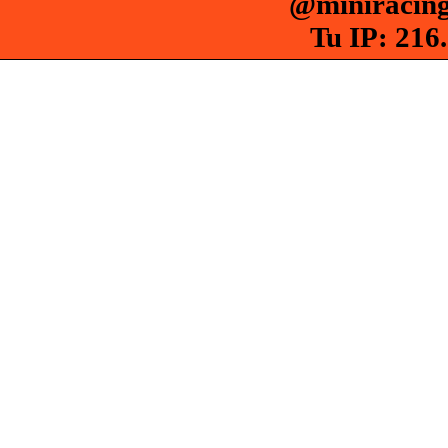
@miniracing
Tu IP: 216