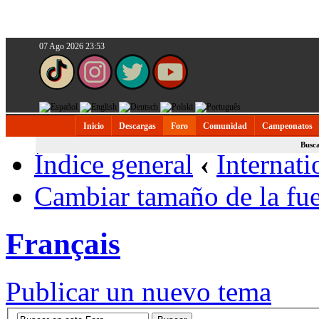
07 Ago 2026 23:53
Inicio
Descargas
Foro
Comunidad
Campeonatos
Busc
Índice general
‹
Internati
Cambiar tamaño de la fu
Français
Publicar un nuevo tema