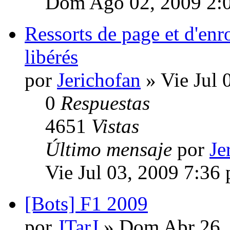
Dom Ago 02, 2009 2:
Ressorts de page et d'e
libérés
por
Jerichofan
» Vie Jul 
0
Respuestas
4651
Vistas
Último mensaje
por
Je
Vie Jul 03, 2009 7:36
[Bots] F1 2009
por
JTarJ
» Dom Abr 26,