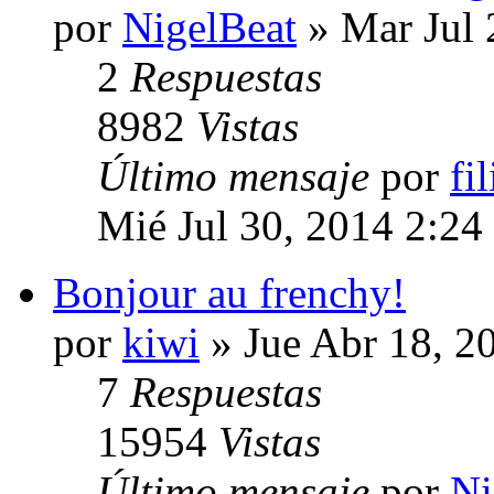
por
NigelBeat
» Mar Jul 
2
Respuestas
8982
Vistas
Último mensaje
por
fi
Mié Jul 30, 2014 2:24
Bonjour au frenchy!
por
kiwi
» Jue Abr 18, 2
7
Respuestas
15954
Vistas
Último mensaje
por
Ni