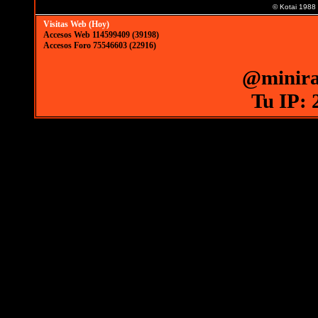
© Kotai 1988
Visitas Web (Hoy)
Accesos Web 114599409 (39198)
Accesos Foro 75546603 (22916)
@minira
Tu IP: 