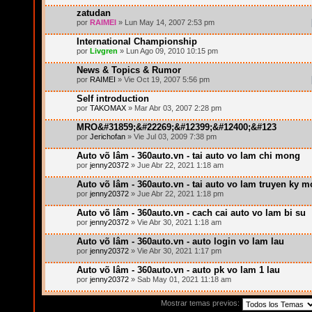
zatudan
por
RAIMEI
» Lun May 14, 2007 2:53 pm
International Championship
por
Livgren
» Lun Ago 09, 2010 10:15 pm
News & Topics & Rumor
por
RAIMEI
» Vie Oct 19, 2007 5:56 pm
Self introduction
por
TAKOMAX
» Mar Abr 03, 2007 2:28 pm
MRO&#31859;&#22269;&#12399;&#12400;&#123
por
Jerichofan
» Vie Jul 03, 2009 7:38 pm
Auto võ lâm - 360auto.vn - tai auto vo lam chi mong
por
jenny20372
» Jue Abr 22, 2021 1:18 am
Auto võ lâm - 360auto.vn - tai auto vo lam truyen ky m
por
jenny20372
» Jue Abr 22, 2021 1:18 pm
Auto võ lâm - 360auto.vn - cach cai auto vo lam bi su
por
jenny20372
» Vie Abr 30, 2021 1:18 am
Auto võ lâm - 360auto.vn - auto login vo lam lau
por
jenny20372
» Vie Abr 30, 2021 1:17 pm
Auto võ lâm - 360auto.vn - auto pk vo lam 1 lau
por
jenny20372
» Sab May 01, 2021 11:18 am
Mostrar temas previos: