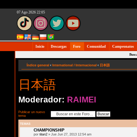
07 Ago 2026 22:05
Inicio
Descargas
Foro
Comunidad
Campeonatos
Busc
Índice general
‹
International / Internacional
‹
日本語
日本語
Moderador:
RAIMEI
Publicar un nuevo
tema
TEMAS
CHAMPIONSHIP
por
titan2
» Jue Jun 27, 2013 12:54 am