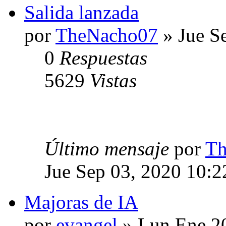
Salida lanzada
por
TheNacho07
» Jue S
0
Respuestas
5629
Vistas
Último mensaje
por
Th
Jue Sep 03, 2020 10:
Majoras de IA
por
evangel
» Lun Ene 20