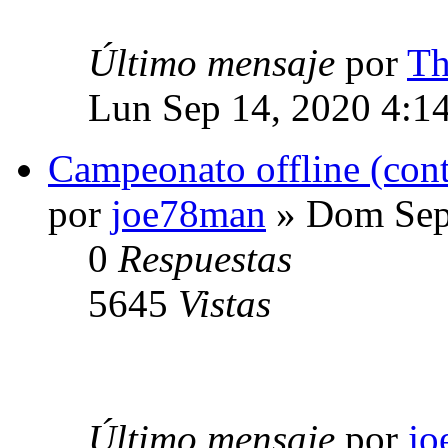
Último mensaje
por
Th
Lun Sep 14, 2020 4:1
Campeonato offline (cont
por
joe78man
» Dom Sep
0
Respuestas
5645
Vistas
Último mensaje
por
jo