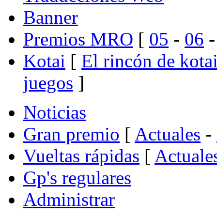
Banner
Premios MRO
[
05
-
06
Kotai
[
El rincón de kota
juegos
]
Noticias
Gran premio
[
Actuales
-
Vueltas rápidas
[
Actuale
Gp's regulares
Administrar