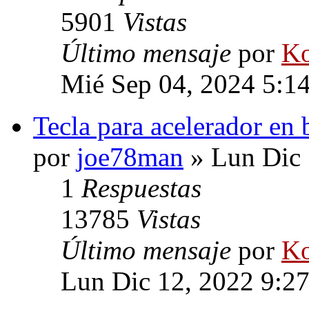
5901
Vistas
Último mensaje
por
Ko
Mié Sep 04, 2024 5:1
Tecla para acelerador en
por
joe78man
» Lun Dic 
1
Respuestas
13785
Vistas
Último mensaje
por
Ko
Lun Dic 12, 2022 9:2