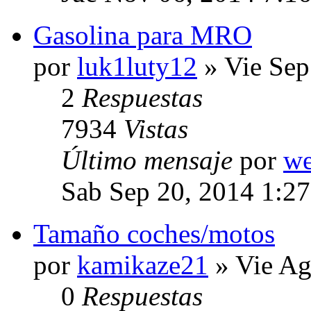
Gasolina para MRO
por
luk1luty12
» Vie Sep
2
Respuestas
7934
Vistas
Último mensaje
por
we
Sab Sep 20, 2014 1:2
Tamaño coches/motos
por
kamikaze21
» Vie Ag
0
Respuestas