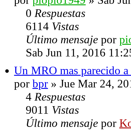
0
Respuestas
6114
Vistas
Último mensaje
por
pi
Sab Jun 11, 2016 11:
Un MRO mas parecido a 
por
bpr
» Jue Mar 24, 20
4
Respuestas
9011
Vistas
Último mensaje
por
Ko