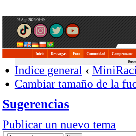
07 Ago 2026 06:40
Inicio
Descargas
Foro
Comunidad
Campeonatos
Busc
Índice general
‹
MiniRac
Cambiar tamaño de la fu
Sugerencias
Publicar un nuevo tema