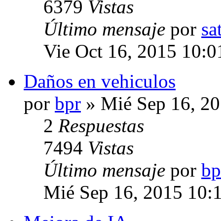
6379
Vistas
Último mensaje
por
sa
Vie Oct 16, 2015 10:0
Daños en vehiculos
por
bpr
» Mié Sep 16, 2
2
Respuestas
7494
Vistas
Último mensaje
por
bp
Mié Sep 16, 2015 10: