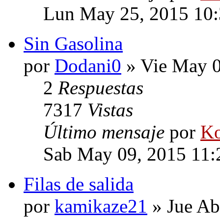
Lun May 25, 2015 10
Sin Gasolina
por
Dodani0
» Vie May 0
2
Respuestas
7317
Vistas
Último mensaje
por
Ko
Sab May 09, 2015 11:
Filas de salida
por
kamikaze21
» Jue Ab