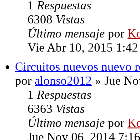
1
Respuestas
6308
Vistas
Último mensaje
por
Ko
Vie Abr 10, 2015 1:42
Circuitos nuevos nuevo 
por
alonso2012
» Jue No
1
Respuestas
6363
Vistas
Último mensaje
por
Ko
Jue Nov 06, 2014 7:1