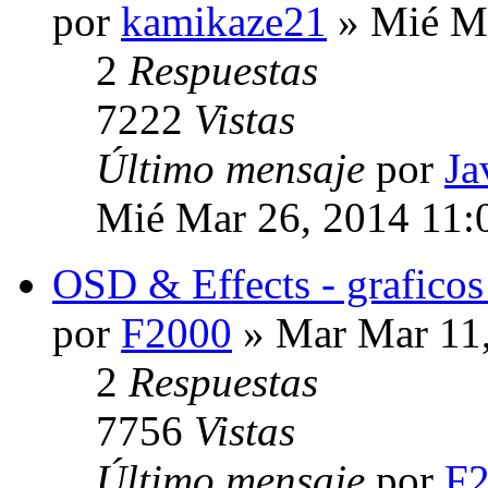
por
kamikaze21
» Mié Ma
2
Respuestas
7222
Vistas
Último mensaje
por
Ja
Mié Mar 26, 2014 11:
OSD & Effects - grafico
por
F2000
» Mar Mar 11,
2
Respuestas
7756
Vistas
Último mensaje
por
F