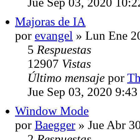
Jue Sep 03, 2020 10:
Majoras de IA
por
evangel
» Lun Ene 20
5
Respuestas
12907
Vistas
Último mensaje
por
Th
Jue Sep 03, 2020 9:43
Window Mode
por
Baegger
» Jue Abr 3
2
Respuestas