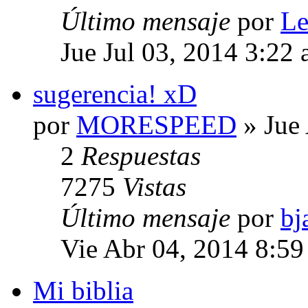
Último mensaje
por
Le
Jue Jul 03, 2014 3:22
sugerencia! xD
por
MORESPEED
» Jue
2
Respuestas
7275
Vistas
Último mensaje
por
bj
Vie Abr 04, 2014 8:5
Mi biblia