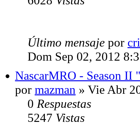
6028
Vistas
Último mensaje
por
cr
Dom Sep 02, 2012 8:
NascarMRO - Season II "
por
mazman
» Vie Abr 2
0
Respuestas
5247
Vistas