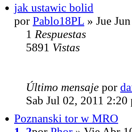
jak ustawic bolid
por
Pablo18PL
» Jue Jun
1
Respuestas
5891
Vistas
Último mensaje
por
da
Sab Jul 02, 2011 2:20
Poznanski tor w MRO
1
,
2
por
Phor
» Vie Abr 1