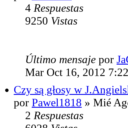
4
Respuestas
9250
Vistas
Último mensaje
por
J
Mar Oct 16, 2012 7:2
Czy są głosy w J.Angiel
por
Pawel1818
» Mié Ag
2
Respuestas