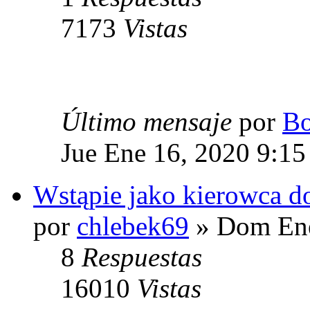
7173
Vistas
Último mensaje
por
Bo
Jue Ene 16, 2020 9:1
Wstąpie jako kierowca do
por
chlebek69
» Dom Ene
8
Respuestas
16010
Vistas