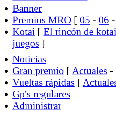
Banner
Premios MRO
[
05
-
06
Kotai
[
El rincón de kota
juegos
]
Noticias
Gran premio
[
Actuales
-
Vueltas rápidas
[
Actuale
Gp's regulares
Administrar