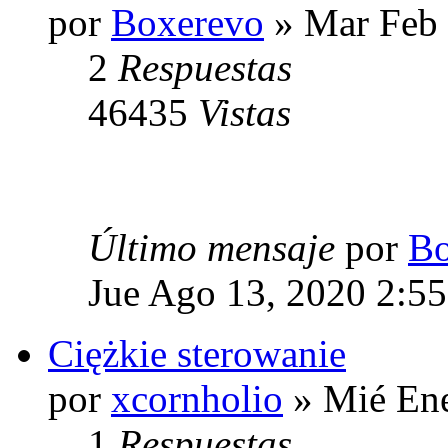
por
Boxerevo
» Mar Feb 
2
Respuestas
46435
Vistas
Último mensaje
por
Bo
Jue Ago 13, 2020 2:5
Ciężkie sterowanie
por
xcornholio
» Mié Ene
1
Respuestas