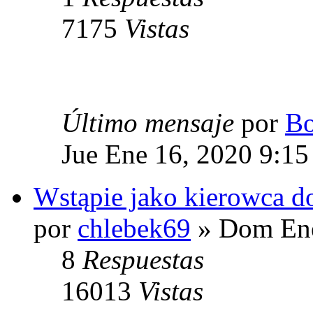
7175
Vistas
Último mensaje
por
Bo
Jue Ene 16, 2020 9:1
Wstąpie jako kierowca do
por
chlebek69
» Dom Ene
8
Respuestas
16013
Vistas