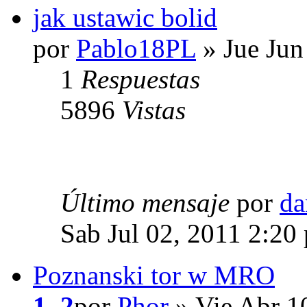
jak ustawic bolid
por
Pablo18PL
» Jue Jun
1
Respuestas
5896
Vistas
Último mensaje
por
da
Sab Jul 02, 2011 2:20
Poznanski tor w MRO
1
,
2
por
Phor
» Vie Abr 1