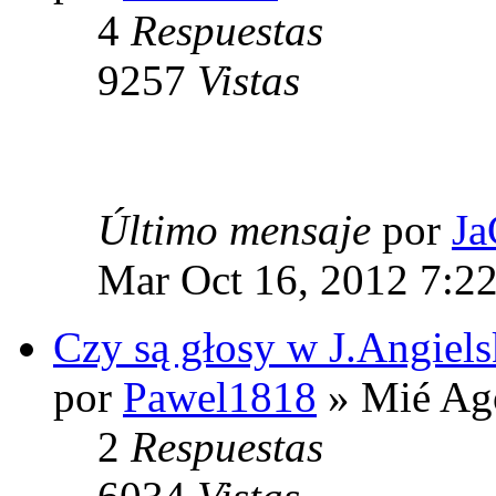
4
Respuestas
9257
Vistas
Último mensaje
por
J
Mar Oct 16, 2012 7:2
Czy są głosy w J.Angiel
por
Pawel1818
» Mié Ag
2
Respuestas