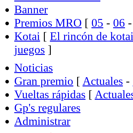
Banner
Premios MRO
[
05
-
06
Kotai
[
El rincón de kota
juegos
]
Noticias
Gran premio
[
Actuales
-
Vueltas rápidas
[
Actuale
Gp's regulares
Administrar