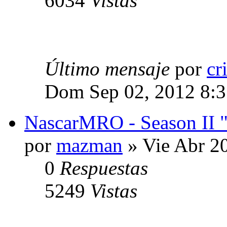
6034
Vistas
Último mensaje
por
cr
Dom Sep 02, 2012 8:
NascarMRO - Season II "
por
mazman
» Vie Abr 2
0
Respuestas
5249
Vistas