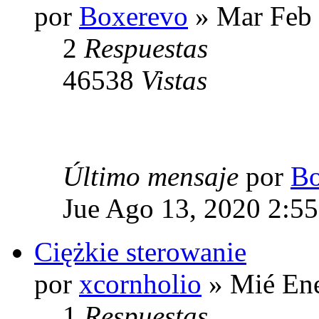
por
Boxerevo
» Mar Feb 
2
Respuestas
46538
Vistas
Último mensaje
por
Bo
Jue Ago 13, 2020 2:5
Ciężkie sterowanie
por
xcornholio
» Mié Ene
1
Respuestas