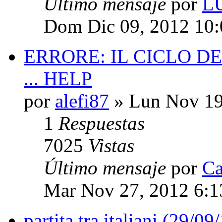
Último mensaje
por
L
Dom Dic 09, 2012 10
ERRORE: IL CICLO D
... HELP
por
alefi87
» Lun Nov 19
1
Respuestas
7025
Vistas
Último mensaje
por
Ca
Mar Nov 27, 2012 6:
partita tra italiani (29/09