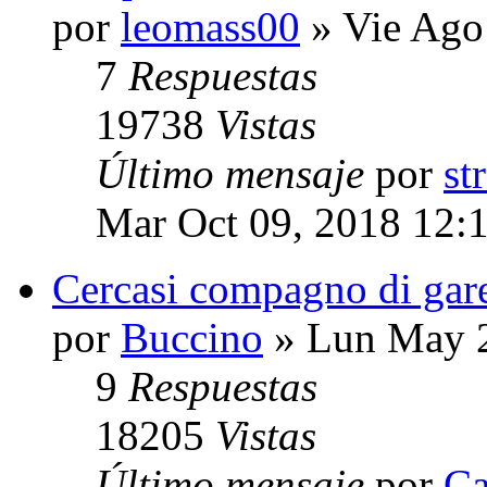
por
leomass00
» Vie Ago
7
Respuestas
19738
Vistas
Último mensaje
por
st
Mar Oct 09, 2018 12:
Cercasi compagno di gar
por
Buccino
» Lun May 2
9
Respuestas
18205
Vistas
Último mensaje
por
Ca