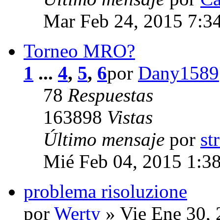
Mar Feb 24, 2015 7:3
Torneo MRO?
1
...
4
,
5
,
6
por
Dany1589
78
Respuestas
163898
Vistas
Último mensaje
por
st
Mié Feb 04, 2015 1:3
problema risoluzione
por
Werty
» Vie Ene 30,