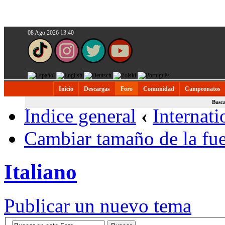
08 Ago 2026 13:40
Inicio
Descargas
Foro
Comunidad
Campeonatos
Busc
Índice general
‹
Internati
Cambiar tamaño de la fu
Italiano
Publicar un nuevo tema