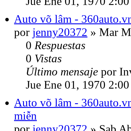
Jue Ene 01, 1970 2:00
Auto võ lâm - 360auto.vn
por
jenny20372
» Mar Ma
0
Respuestas
0
Vistas
Último mensaje
por In
Jue Ene 01, 1970 2:00
Auto võ lâm - 360auto.vn
miễn
por
jenny20372
» Sab Ab