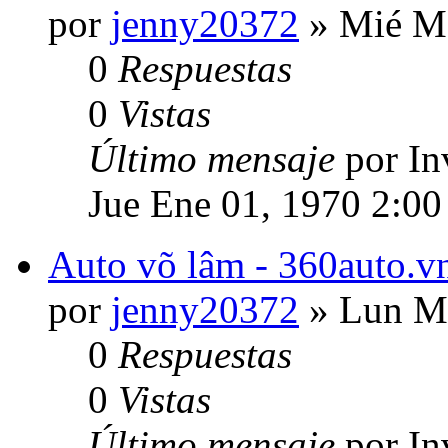
por
jenny20372
» Mié Ma
0
Respuestas
0
Vistas
Último mensaje
por In
Jue Ene 01, 1970 2:00
Auto võ lâm - 360auto.vn
por
jenny20372
» Lun Ma
0
Respuestas
0
Vistas
Último mensaje
por In