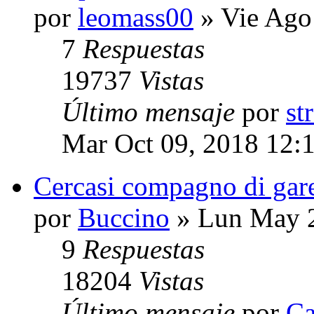
por
leomass00
» Vie Ago
7
Respuestas
19737
Vistas
Último mensaje
por
st
Mar Oct 09, 2018 12:
Cercasi compagno di gar
por
Buccino
» Lun May 2
9
Respuestas
18204
Vistas
Último mensaje
por
Ca