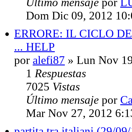
Último mensaje
por
L
Dom Dic 09, 2012 10
ERRORE: IL CICLO D
... HELP
por
alefi87
» Lun Nov 19
1
Respuestas
7025
Vistas
Último mensaje
por
Ca
Mar Nov 27, 2012 6:
partita tra italiani (29/09