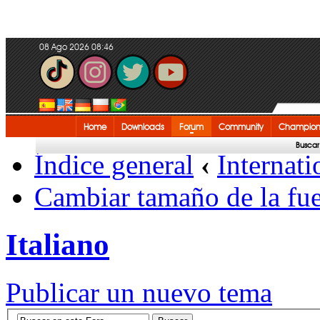
08 Ago 2026 08:46
Home
Downloads
Forum
Community
Champion
Buscar
Índice general
‹
Internati
Cambiar tamaño de la fu
Italiano
Publicar un nuevo tema