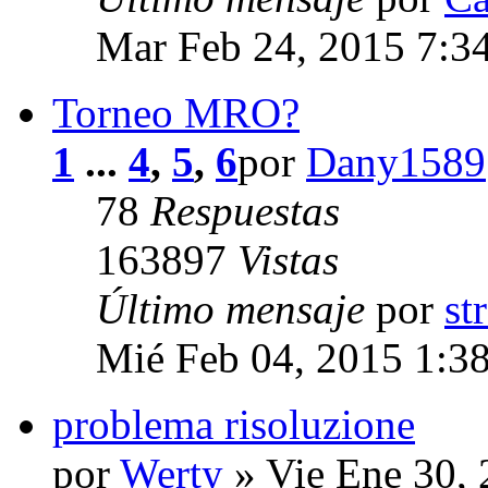
Mar Feb 24, 2015 7:3
Torneo MRO?
1
...
4
,
5
,
6
por
Dany1589
78
Respuestas
163897
Vistas
Último mensaje
por
st
Mié Feb 04, 2015 1:3
problema risoluzione
por
Werty
» Vie Ene 30,