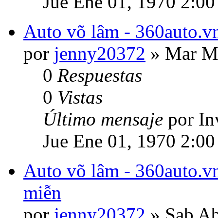
Jue Ene 01, 1970 2:00
Auto võ lâm - 360auto.vn
por
jenny20372
» Mar Ma
0
Respuestas
0
Vistas
Último mensaje
por In
Jue Ene 01, 1970 2:00
Auto võ lâm - 360auto.vn
miễn
por
jenny20372
» Sab Ab