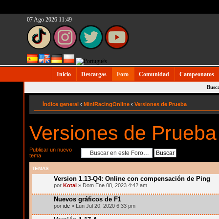
07 Ago 2026 11:49
Inicio
Descargas
Foro
Comunidad
Campeonatos
Busc
Índice general
‹
MiniRacingOnline
‹
Versiones de Prueba
Versiones de Prueba
Publicar un nuevo
tema
TEMAS
Version 1.13-Q4: Online con compensación de Ping
por
Kotai
» Dom Ene 08, 2023 4:42 am
Nuevos gráficos de F1
por
ide
» Lun Jul 20, 2020 6:33 pm