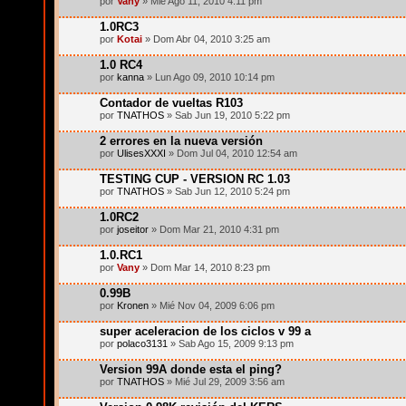
por
Vany
» Mié Ago 11, 2010 4:11 pm
1.0RC3
por
Kotai
» Dom Abr 04, 2010 3:25 am
1.0 RC4
por
kanna
» Lun Ago 09, 2010 10:14 pm
Contador de vueltas R103
por
TNATHOS
» Sab Jun 19, 2010 5:22 pm
2 errores en la nueva versión
por
UlisesXXXI
» Dom Jul 04, 2010 12:54 am
TESTING CUP - VERSION RC 1.03
por
TNATHOS
» Sab Jun 12, 2010 5:24 pm
1.0RC2
por
joseitor
» Dom Mar 21, 2010 4:31 pm
1.0.RC1
por
Vany
» Dom Mar 14, 2010 8:23 pm
0.99B
por
Kronen
» Mié Nov 04, 2009 6:06 pm
super aceleracion de los ciclos v 99 a
por
polaco3131
» Sab Ago 15, 2009 9:13 pm
Version 99A donde esta el ping?
por
TNATHOS
» Mié Jul 29, 2009 3:56 am