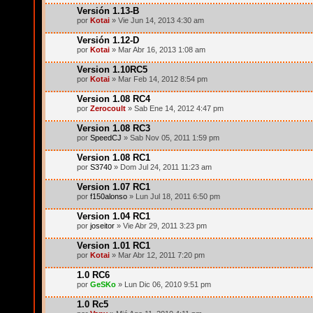
Versión 1.13-B
por
Kotai
» Vie Jun 14, 2013 4:30 am
Versión 1.12-D
por
Kotai
» Mar Abr 16, 2013 1:08 am
Version 1.10RC5
por
Kotai
» Mar Feb 14, 2012 8:54 pm
Version 1.08 RC4
por
Zerocoult
» Sab Ene 14, 2012 4:47 pm
Version 1.08 RC3
por
SpeedCJ
» Sab Nov 05, 2011 1:59 pm
Version 1.08 RC1
por
S3740
» Dom Jul 24, 2011 11:23 am
Version 1.07 RC1
por
f150alonso
» Lun Jul 18, 2011 6:50 pm
Version 1.04 RC1
por
joseitor
» Vie Abr 29, 2011 3:23 pm
Version 1.01 RC1
por
Kotai
» Mar Abr 12, 2011 7:20 pm
1.0 RC6
por
GeSKo
» Lun Dic 06, 2010 9:51 pm
1.0 Rc5