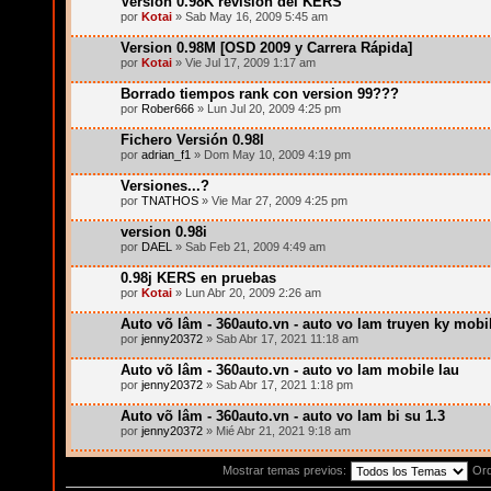
Version 0.98K revisión del KERS
por
Kotai
» Sab May 16, 2009 5:45 am
Version 0.98M [OSD 2009 y Carrera Rápida]
por
Kotai
» Vie Jul 17, 2009 1:17 am
Borrado tiempos rank con version 99???
por
Rober666
» Lun Jul 20, 2009 4:25 pm
Fichero Versión 0.98I
por
adrian_f1
» Dom May 10, 2009 4:19 pm
Versiones...?
por
TNATHOS
» Vie Mar 27, 2009 4:25 pm
version 0.98i
por
DAEL
» Sab Feb 21, 2009 4:49 am
0.98j KERS en pruebas
por
Kotai
» Lun Abr 20, 2009 2:26 am
Auto võ lâm - 360auto.vn - auto vo lam truyen ky mobil
por
jenny20372
» Sab Abr 17, 2021 11:18 am
Auto võ lâm - 360auto.vn - auto vo lam mobile lau
por
jenny20372
» Sab Abr 17, 2021 1:18 pm
Auto võ lâm - 360auto.vn - auto vo lam bi su 1.3
por
jenny20372
» Mié Abr 21, 2021 9:18 am
Mostrar temas previos:
Or