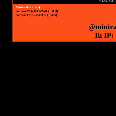
© Kotai 1988
Visitas Web (Hoy)
Accesos Web 114579241 (19030)
Accesos Foro 75542172 (18485)
@minira
Tu IP: