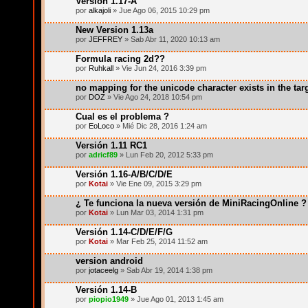
Versión 1.17-A
por
alkajoli
» Jue Ago 06, 2015 10:29 pm
New Version 1.13a
por
JEFFREY
» Sab Abr 11, 2020 10:13 am
Formula racing 2d??
por
Ruhkall
» Vie Jun 24, 2016 3:39 pm
no mapping for the unicode character exists in the ta
por
DOZ
» Vie Ago 24, 2018 10:54 pm
Cual es el problema ?
por
EoLoco
» Mié Dic 28, 2016 1:24 am
Versión 1.11 RC1
por
adricf89
» Lun Feb 20, 2012 5:33 pm
Versión 1.16-A/B/C/D/E
por
Kotai
» Vie Ene 09, 2015 3:29 pm
¿ Te funciona la nueva versión de MiniRacingOnline ?
por
Kotai
» Lun Mar 03, 2014 1:31 pm
Versión 1.14-C/D/E/F/G
por
Kotai
» Mar Feb 25, 2014 11:52 am
version android
por
jotaceelg
» Sab Abr 19, 2014 1:38 pm
Versión 1.14-B
por
piopio1949
» Jue Ago 01, 2013 1:45 am