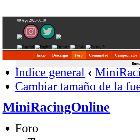
09 Ago 2026 00:10
Inicio
Descargas
Foro
Comunidad
Campeonatos
Busc
Índice general
‹
MiniRac
Cambiar tamaño de la fu
MiniRacingOnline
Foro