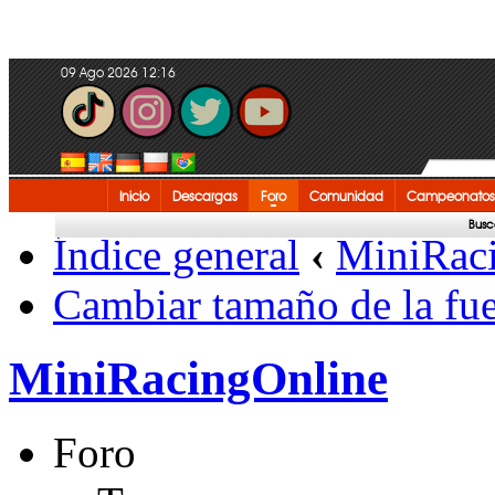
09 Ago 2026 12:16
Inicio
Descargas
Foro
Comunidad
Campeonatos
Busc
Índice general
‹
MiniRac
Cambiar tamaño de la fu
MiniRacingOnline
Foro