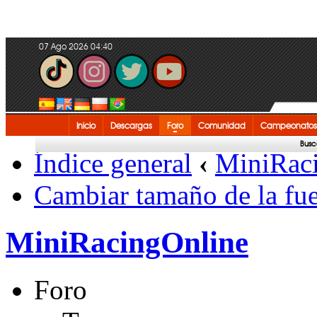
07 Ago 2026 04:40
Inicio
Descargas
Foro
Comunidad
Campeonatos
Busc
Índice general
‹
MiniRac
Cambiar tamaño de la fu
MiniRacingOnline
Foro