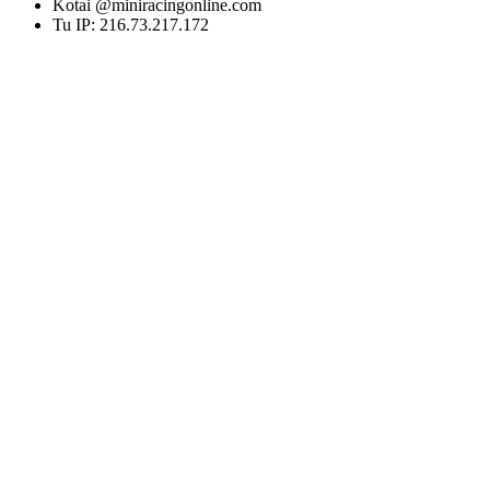
Kotai @miniracingonline.com
Tu IP: 216.73.217.172