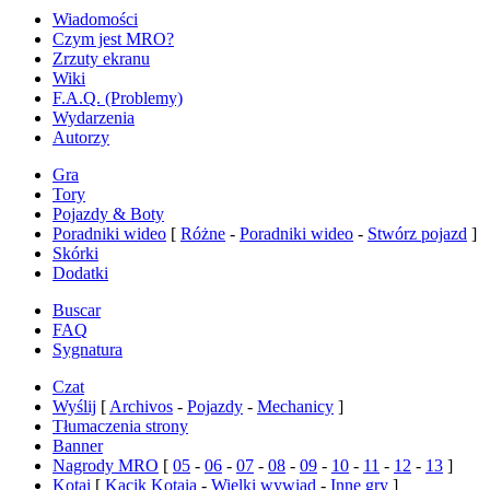
Wiadomości
Czym jest MRO?
Zrzuty ekranu
Wiki
F.A.Q. (Problemy)
Wydarzenia
Autorzy
Gra
Tory
Pojazdy & Boty
Poradniki wideo
[
Różne
-
Poradniki wideo
-
Stwórz pojazd
]
Skórki
Dodatki
Buscar
FAQ
Sygnatura
Czat
Wyślij
[
Archivos
-
Pojazdy
-
Mechanicy
]
Tłumaczenia strony
Banner
Nagrody MRO
[
05
-
06
-
07
-
08
-
09
-
10
-
11
-
12
-
13
]
Kotai
[
Kącik Kotaia
-
Wielki wywiad
-
Inne gry
]