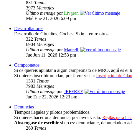
831
Temas
3973
Mensajes
Último mensaje
por
Livgren
Mié Ene 21, 2026 6:09 pm
Desarrolladores
Desarrollo de Circuitos, Coches, Skin... entre otros.
322
Temas
6904
Mensajes
Último mensaje
por
MarcelP
Jue Jun 11, 2026 12:53 pm
Campeonatos
Si os quereis apuntar a algun campeonato de MRO, aquí es el lu
Si quieres inscribir un clan, por favor visita:
Inscripción de Clan
1331
Temas
7983
Mensajes
Último mensaje
por
JEFFREY
Jue Ene 22, 2026 12:23 pm
Denuncias
Tiempos ilegales y pilotos problemáticos.
Si quieres hacer una denuncia, por favor visita:
Reglas para ha
Abstengase de escribir
si no es: denunciante, denunciado o ad
260
Temas