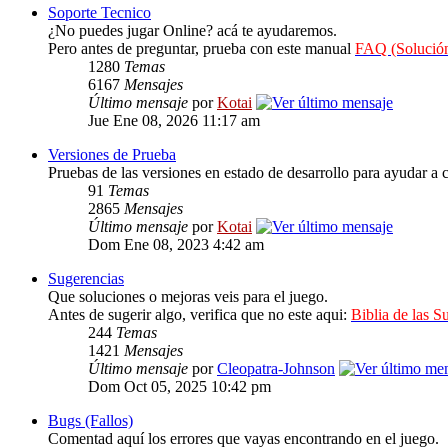
Soporte Tecnico
¿No puedes jugar Online? acá te ayudaremos.
Pero antes de preguntar, prueba con este manual
FAQ (Solución
1280
Temas
6167
Mensajes
Último mensaje
por
Kotai
Jue Ene 08, 2026 11:17 am
Versiones de Prueba
Pruebas de las versiones en estado de desarrollo para ayudar a c
91
Temas
2865
Mensajes
Último mensaje
por
Kotai
Dom Ene 08, 2023 4:42 am
Sugerencias
Que soluciones o mejoras veis para el juego.
Antes de sugerir algo, verifica que no este aqui:
Biblia de las S
244
Temas
1421
Mensajes
Último mensaje
por
Cleopatra-Johnson
Dom Oct 05, 2025 10:42 pm
Bugs (Fallos)
Comentad aquí los errores que vayas encontrando en el juego.