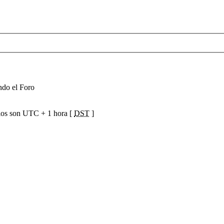
ndo el Foro
ios son UTC + 1 hora [
DST
]