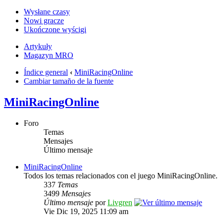
Wysłane czasy
Nowi gracze
Ukończone wyścigi
Artykuły
Magazyn MRO
Índice general
‹
MiniRacingOnline
Cambiar tamaño de la fuente
MiniRacingOnline
Foro
Temas
Mensajes
Último mensaje
MiniRacingOnline
Todos los temas relacionados con el juego MiniRacingOnline.
337
Temas
3499
Mensajes
Último mensaje
por
Livgren
Vie Dic 19, 2025 11:09 am