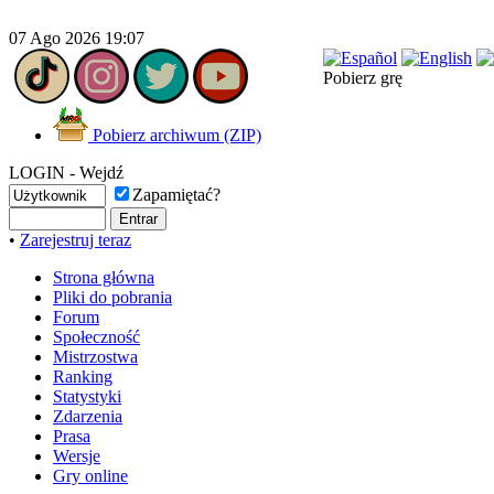
07 Ago 2026 19:07
Pobierz grę
Pobierz archiwum (ZIP)
LOGIN - Wejdź
Zapamiętać?
•
Zarejestruj teraz
Strona główna
Pliki do pobrania
Forum
Społeczność
Mistrzostwa
Ranking
Statystyki
Zdarzenia
Prasa
Wersje
Gry online