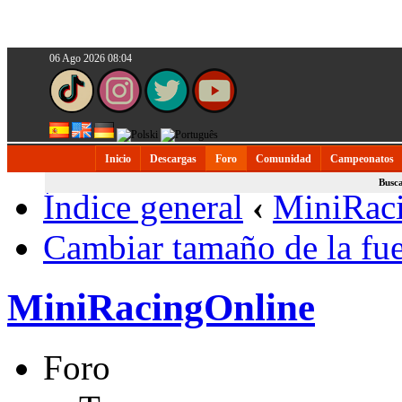
06 Ago 2026 08:04
Inicio
Descargas
Foro
Comunidad
Campeonatos
Busc
Índice general
‹
MiniRac
Cambiar tamaño de la fu
MiniRacingOnline
Foro