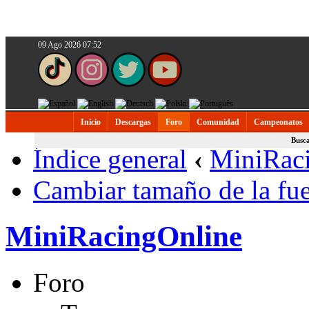
09 Ago 2026 07:52
Inicio
Descargas
Foro
Comunidad
Campeonatos
Busc
Índice general
‹
MiniRac
Cambiar tamaño de la fu
MiniRacingOnline
Foro