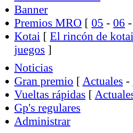
Banner
Premios MRO
[
05
-
06
Kotai
[
El rincón de kota
juegos
]
Noticias
Gran premio
[
Actuales
-
Vueltas rápidas
[
Actuale
Gp's regulares
Administrar