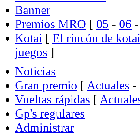
Banner
Premios MRO
[
05
-
06
Kotai
[
El rincón de kota
juegos
]
Noticias
Gran premio
[
Actuales
-
Vueltas rápidas
[
Actuale
Gp's regulares
Administrar