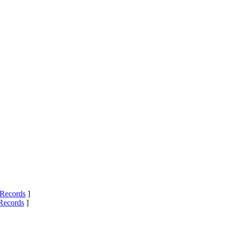
Records
]
Records
]