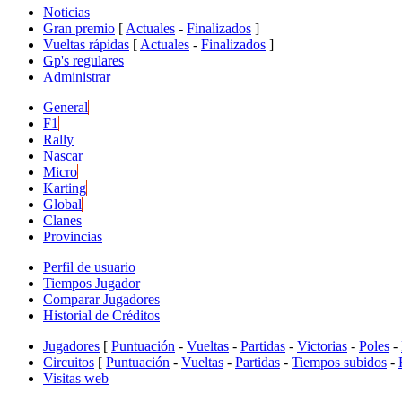
Noticias
Gran premio
[
Actuales
-
Finalizados
]
Vueltas rápidas
[
Actuales
-
Finalizados
]
Gp's regulares
Administrar
General
F1
Rally
Nascar
Micro
Karting
Global
Clanes
Provincias
Perfil de usuario
Tiempos Jugador
Comparar Jugadores
Historial de Créditos
Jugadores
[
Puntuación
-
Vueltas
-
Partidas
-
Victorias
-
Poles
-
Circuitos
[
Puntuación
-
Vueltas
-
Partidas
-
Tiempos subidos
-
Visitas web