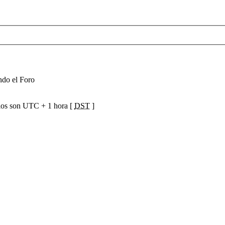
ndo el Foro
ios son UTC + 1 hora [
DST
]