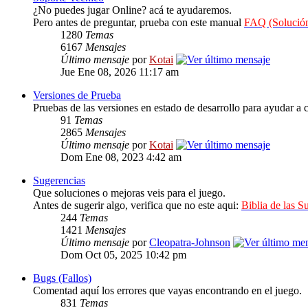
¿No puedes jugar Online? acá te ayudaremos.
Pero antes de preguntar, prueba con este manual
FAQ (Solución
1280
Temas
6167
Mensajes
Último mensaje
por
Kotai
Jue Ene 08, 2026 11:17 am
Versiones de Prueba
Pruebas de las versiones en estado de desarrollo para ayudar a c
91
Temas
2865
Mensajes
Último mensaje
por
Kotai
Dom Ene 08, 2023 4:42 am
Sugerencias
Que soluciones o mejoras veis para el juego.
Antes de sugerir algo, verifica que no este aqui:
Biblia de las S
244
Temas
1421
Mensajes
Último mensaje
por
Cleopatra-Johnson
Dom Oct 05, 2025 10:42 pm
Bugs (Fallos)
Comentad aquí los errores que vayas encontrando en el juego.
831
Temas