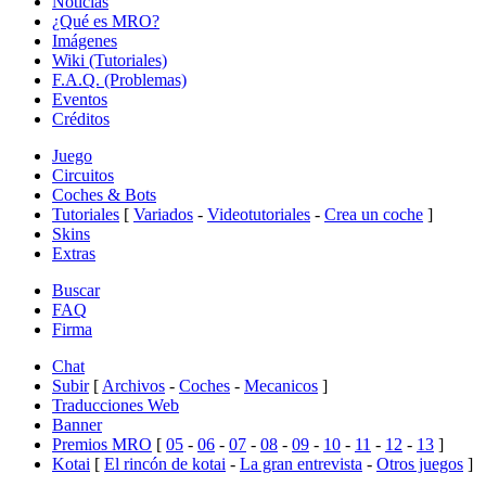
Noticias
¿Qué es MRO?
Imágenes
Wiki (Tutoriales)
F.A.Q. (Problemas)
Eventos
Créditos
Juego
Circuitos
Coches & Bots
Tutoriales
[
Variados
-
Videotutoriales
-
Crea un coche
]
Skins
Extras
Buscar
FAQ
Firma
Chat
Subir
[
Archivos
-
Coches
-
Mecanicos
]
Traducciones Web
Banner
Premios MRO
[
05
-
06
-
07
-
08
-
09
-
10
-
11
-
12
-
13
]
Kotai
[
El rincón de kotai
-
La gran entrevista
-
Otros juegos
]