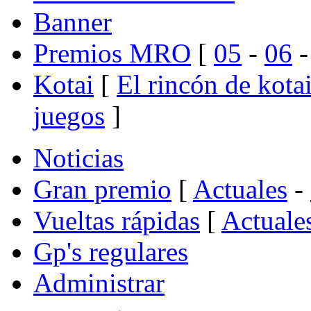
Banner
Premios MRO
[
05
-
06
Kotai
[
El rincón de kota
juegos
]
Noticias
Gran premio
[
Actuales
-
Vueltas rápidas
[
Actuale
Gp's regulares
Administrar