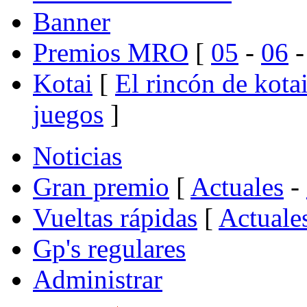
Banner
Premios MRO
[
05
-
06
Kotai
[
El rincón de kota
juegos
]
Noticias
Gran premio
[
Actuales
-
Vueltas rápidas
[
Actuale
Gp's regulares
Administrar