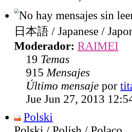
日本語 / Japanese / Japo
Moderador:
RAIMEI
19
Temas
915
Mensajes
Último mensaje
por
ti
Jue Jun 27, 2013 12:5
Polski
Polski / Polish / Polaco