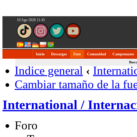
10 Ago 2026 11:45
Inicio
Descargas
Foro
Comunidad
Campeonatos
Busc
Índice general
‹
Internati
Cambiar tamaño de la fu
International / Internac
Foro