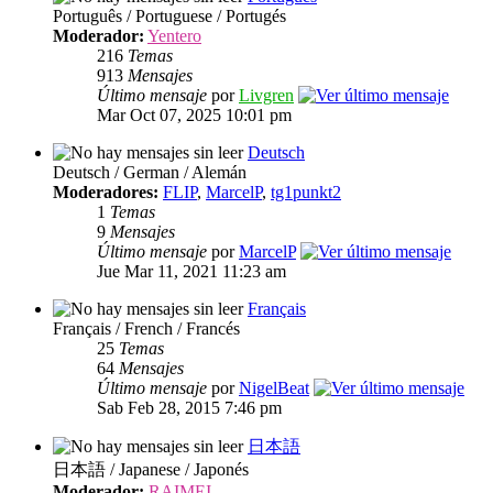
Português / Portuguese / Portugés
Moderador:
Yentero
216
Temas
913
Mensajes
Último mensaje
por
Livgren
Mar Oct 07, 2025 10:01 pm
Deutsch
Deutsch / German / Alemán
Moderadores:
FLIP
,
MarcelP
,
tg1punkt2
1
Temas
9
Mensajes
Último mensaje
por
MarcelP
Jue Mar 11, 2021 11:23 am
Français
Français / French / Francés
25
Temas
64
Mensajes
Último mensaje
por
NigelBeat
Sab Feb 28, 2015 7:46 pm
日本語
日本語 / Japanese / Japonés
Moderador:
RAIMEI