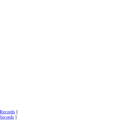
Records
]
Records
]