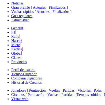
Noticias
Gran premio
[
Actuales
-
Finalizados
]
Vueltas rápidas
[
Actuales
-
Finalizados
]
Gp's regulares
Administrar
General
F1
Rally
Nascar
Micro
Karting
Global
Clanes
Provincias
Perfil de usuario
Tiempos Jugador
Comparar Jugadores
Historial de Créditos
Jugadores
[
Puntuación
-
Vueltas
-
Partidas
-
Victorias
-
Poles
-
Circuitos
[
Puntuación
-
Vueltas
-
Partidas
-
Tiempos subidos
-
Visitas web