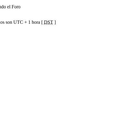
ndo el Foro
ios son UTC + 1 hora [
DST
]