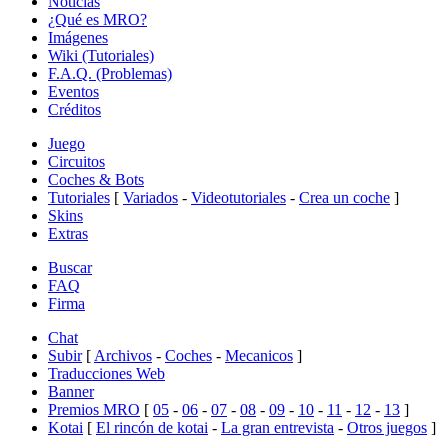
Noticias
¿Qué es MRO?
Imágenes
Wiki (Tutoriales)
F.A.Q. (Problemas)
Eventos
Créditos
Juego
Circuitos
Coches & Bots
Tutoriales
[
Variados
-
Videotutoriales
-
Crea un coche
]
Skins
Extras
Buscar
FAQ
Firma
Chat
Subir
[
Archivos
-
Coches
-
Mecanicos
]
Traducciones Web
Banner
Premios MRO
[
05
-
06
-
07
-
08
-
09
-
10
-
11
-
12
-
13
]
Kotai
[
El rincón de kotai
-
La gran entrevista
-
Otros juegos
]