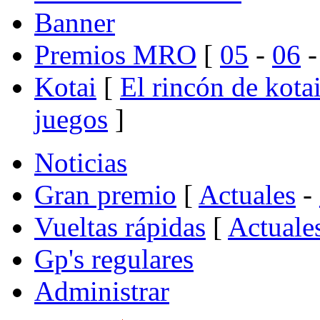
Banner
Premios MRO
[
05
-
06
Kotai
[
El rincón de kota
juegos
]
Noticias
Gran premio
[
Actuales
-
Vueltas rápidas
[
Actuale
Gp's regulares
Administrar