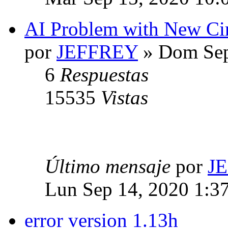
AI Problem with New Cir
por
JEFFREY
» Dom Sep
6
Respuestas
15535
Vistas
Último mensaje
por
J
Lun Sep 14, 2020 1:3
error version 1.13h