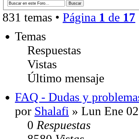
831 temas •
Página
1
de
17
Temas
Respuestas
Vistas
Último mensaje
FAQ - Dudas y problemas
por
Shalafi
» Lun Ene 02
0
Respuestas
8580
Vistas