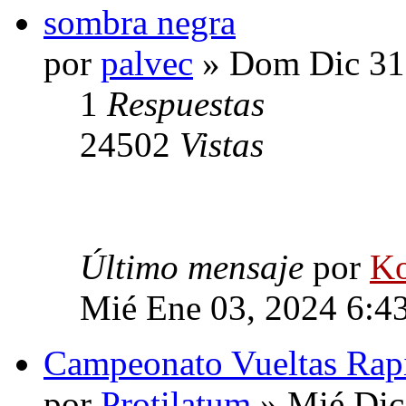
sombra negra
por
palvec
» Dom Dic 31
1
Respuestas
24502
Vistas
Último mensaje
por
Ko
Mié Ene 03, 2024 6:4
Campeonato Vueltas Rap
por
Protilatum
» Mié Dic