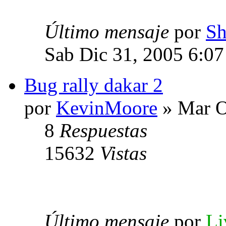
Último mensaje
por
Sh
Sab Dic 31, 2005 6:0
Bug rally dakar 2
por
KevinMoore
» Mar O
8
Respuestas
15632
Vistas
Último mensaje
por
Li