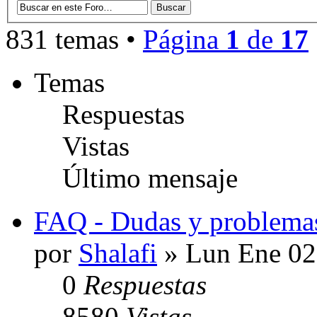
831 temas •
Página
1
de
17
Temas
Respuestas
Vistas
Último mensaje
FAQ - Dudas y problemas
por
Shalafi
» Lun Ene 02
0
Respuestas
8580
Vistas