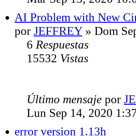
AI Problem with New Cir
por
JEFFREY
» Dom Sep
6
Respuestas
15532
Vistas
Último mensaje
por
J
Lun Sep 14, 2020 1:3
error version 1.13h