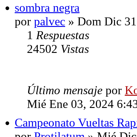
sombra negra
por
palvec
» Dom Dic 31
1
Respuestas
24502
Vistas
Último mensaje
por
Ko
Mié Ene 03, 2024 6:4
Campeonato Vueltas Rap
por
Protilatum
» Mié Dic