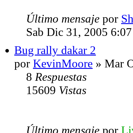
Último mensaje
por
Sh
Sab Dic 31, 2005 6:0
Bug rally dakar 2
por
KevinMoore
» Mar O
8
Respuestas
15609
Vistas
Último mensaje
por
Li