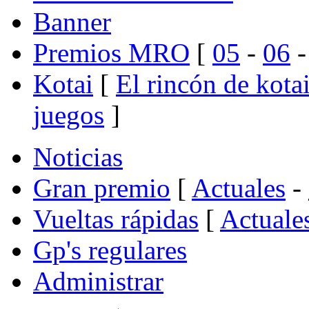
Banner
Premios MRO
[
05
-
06
Kotai
[
El rincón de kota
juegos
]
Noticias
Gran premio
[
Actuales
-
Vueltas rápidas
[
Actuale
Gp's regulares
Administrar