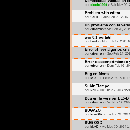
Demasiadas vueltas en cl
por
piopio1949
» Sab May 09, 
Problem with editor
por
Calu11
» Jue Feb 26, 2015 
Un problema con la vers
por
crfosman
» Vie Feb 20, 201
win 8.1 portatil
por
kikoth
» Mar Feb 17, 2015 6
Error al leer algunos circ
por
crfosman
» Sab Feb 14, 20
Error descomprimiendo 
por
crfosman
» Dom Feb 01, 20
Bug en Mods
por
tw
» Lun Feb 02, 2015 11:4
Subir Tiempo
por
Nari
» Jue Dic 25, 2014 9:2
Bug en la versión 1.15-B
por
crfosman
» Vie Nov 14, 201
BUGAZO
por
FranS99
» Jue Ago 21, 201
BUG OSD
por
bjavi9
» Vie May 30, 2014 1