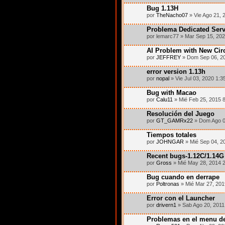
Bug 1.13H
por
TheNacho07
» Vie Ago 21, 
Problema Dedicated Serv
por lemarc77 » Mar Sep 15, 20
AI Problem with New Circ
por
JEFFREY
» Dom Sep 06, 2
error version 1.13h
por
nopal
» Vie Jul 03, 2020 1:3
Bug with Macao
por
Calu11
» Mié Feb 25, 2015 
Resolución del Juego
por
GT_GAMRx22
» Dom Ago 0
Tiempos totales
por
JOHNGAR
» Mié Sep 04, 2
Recent bugs-1.12C/1.14G
por
Gross
» Mié May 28, 2014 
Bug cuando en derrape
por
Poltronas
» Mié Mar 27, 201
Error con el Launcher
por
drivern1
» Sab Ago 20, 2011
Problemas en el menu d