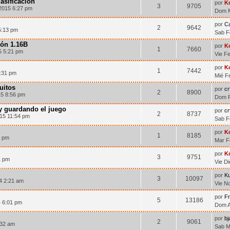
asificacion
por
K
3
9705
2015 6:27 pm
Dom M
por
Ca
2
9642
5:13 pm
Sab F
ión 1.16B
por
K
1
7660
5 5:21 pm
Vie F
por
K
1
7442
:31 pm
Mié F
uitos
por
c
2
8900
15 8:56 pm
Dom F
y guardando el juego
por
c
2
8737
15 11:54 pm
Sab F
por
K
1
8185
7 pm
Mar F
por
K
3
9751
1 pm
Vie D
por
K
3
10097
4 2:21 am
Vie N
por
F
5
13186
4 6:01 pm
Dom A
por
bj
2
9061
:32 am
Sab M