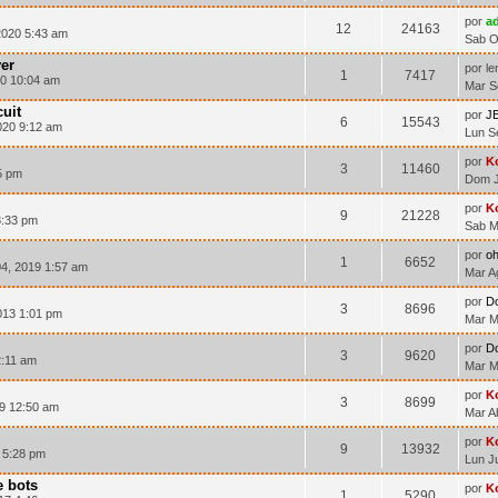
por
ad
12
24163
2020 5:43 am
Sab O
er
por l
1
7417
20 10:04 am
Mar S
uit
por
J
6
15543
020 9:12 am
Lun S
por
K
3
11460
5 pm
Dom J
por
K
9
21228
8:33 pm
Sab M
por
o
1
6652
4, 2019 1:57 am
Mar A
por
D
3
8696
013 1:01 pm
Mar M
por
D
3
9620
2:11 am
Mar M
por
K
3
8699
9 12:50 am
Mar A
por
K
9
13932
 5:28 pm
Lun J
e bots
por
K
1
5290