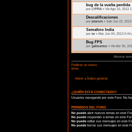
bug de la vuelta perdida
por
LYPRA
» Vie Ago 10, 2012 
Descalificaciones
por
jotanum
» Sab Jun 22, 2013
Semaforo India
por
tw
» Mar Jun 04, 2013 5:44
Bug FPS
por
gabisantos
» Vie Abr 05, 20
Mostrar tem
Publicar un nuevo
tema
Volver a Índice general
¿QUIÉN ESTÁ CONECTADO?
Usuarios navegando por este Foro: No hay
PERMISOS DEL FORO
No puede
abrir nuevos temas en este Fo
No puede
responder a temas en este For
No puede
editar sus mensajes en este F
No puede
borrar sus mensajes en este F