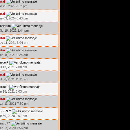
otai
ar 28, 2025 7:52 pm
otai
ne 03, 2024 6:43 pm
otilatum
ic 19, 2021 1:44 pm
otai
ov 11, 2021 3:04 pm
otai
ct 28, 2021 9:24 am
arcelP
ul 13, 2021 2:00 pm
otai
ul 06, 2021 11:11 am
arcelP
un 18, 2021 5:03 pm
otai
br 11, 2021 7:30 pm
EFFREY
ct 30, 2020 2:07 pm
emarc77
ct 22, 2020 7:56 pm