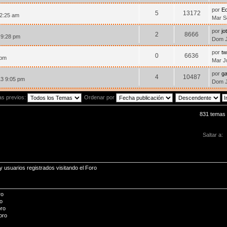
por
E
5
13172
12:25 am
Mar S
por
jo
2
8666
 9:28 pm
Dom J
por
tw
0
6636
 pm
Mar J
por
ga
4
10487
13 9:05 pm
Dom J
as previos:
Ordenar por
831 temas
Saltar a:
 usuarios registrados visitando el Foro
ro
o
oro
oro