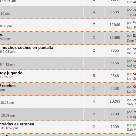
17 4:46 am
Lun A
por
vi
4
9605
:10 pm
Jue M
por
E
7
11848
 8:30 pm
Mar E
s.
por
E
2
11096
5:48 pm
Dom N
 muchos coches en pantalla
por
j
2
7055
16 2:03 am
Vie S
por
K
1
6156
16 4:12 am
Mié A
stoy jugando
por
K
5
9546
 12:25 am
Lun J
2 coches
por
K
1
6508
1 pm
Lun D
por
be
4
10203
 10:13 pm
Sab O
por
Pa
2
7199
5 10:39 pm
Lun A
ntradas es erronea
por
p
2
7309
2015 6:52 pm
Sab M