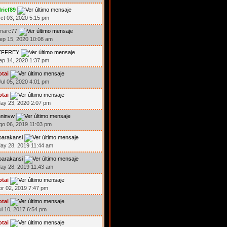
ricf89
ct 03, 2020 5:15 pm
emarc77
ep 15, 2020 10:08 am
EFFREY
ep 14, 2020 1:37 pm
otai
ul 05, 2020 4:01 pm
otai
ay 23, 2020 2:07 pm
hninvw
go 06, 2019 11:03 pm
oarakansi
ay 28, 2019 11:44 am
oarakansi
ay 28, 2019 11:43 am
otai
br 02, 2019 7:47 pm
otai
ul 10, 2017 6:54 pm
otai