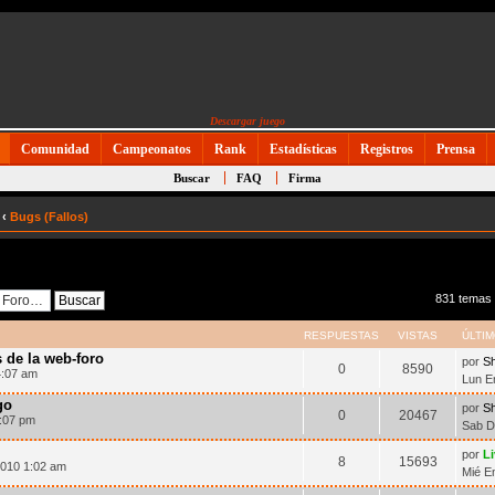
Descargar juego
Comunidad
Campeonatos
Rank
Estadísticas
Registros
Prensa
Buscar
FAQ
Firma
‹
Bugs (Fallos)
831 temas
RESPUESTAS
VISTAS
ÚLTI
 de la web-foro
por
Sh
0
8590
4:07 am
Lun E
go
por
Sh
0
20467
6:07 pm
Sab D
por
L
8
15693
2010 1:02 am
Mié E