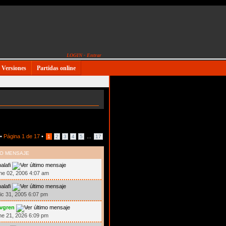
LOGIN - Entrar
Versiones
Partidas online
 •
Página
1
de
17
•
...
1
2
3
4
5
17
MO MENSAJE
alafi
ne 02, 2006 4:07 am
alafi
ic 31, 2005 6:07 pm
ivgren
ne 21, 2026 6:09 pm