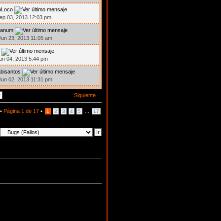
oLoco
ep 03, 2013 12:03 pm
tanum
un 23, 2013 11:05 am
un 04, 2013 5:44 pm
bisantos
un 02, 2013 11:31 pm
Siguiente
 •
Página
1
de
17
•
...
1
2
3
4
5
17