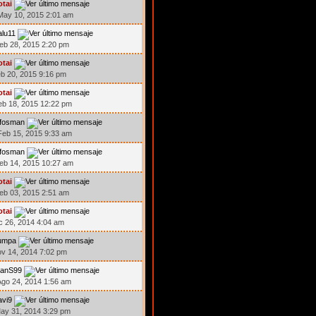
otai
ay 10, 2015 2:01 am
lu11
eb 28, 2015 2:20 pm
otai
eb 20, 2015 9:16 pm
otai
eb 18, 2015 12:22 pm
rfosman
eb 15, 2015 9:33 am
rfosman
eb 14, 2015 10:27 am
otai
eb 03, 2015 2:51 am
otai
ic 26, 2014 4:04 am
umpa
ov 14, 2014 7:02 pm
ranS99
go 24, 2014 1:56 am
avi9
ay 31, 2014 3:29 pm