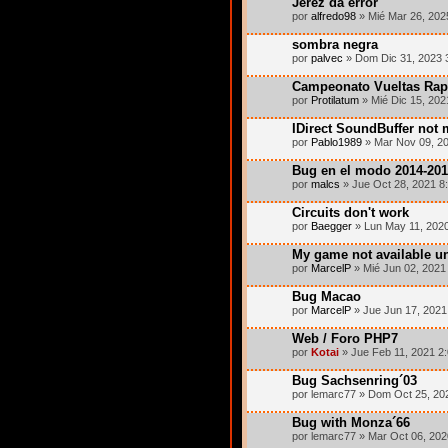
Jerez da error
por
alfredo98
» Mié Mar 26, 202
sombra negra
por
palvec
» Dom Dic 31, 2023 
Campeonato Vueltas Rap
por
Protilatum
» Mié Dic 15, 202
IDirect SoundBuffer not
por
Pablo1989
» Mar Nov 09, 2
Bug en el modo 2014-201
por
malcs
» Jue Oct 28, 2021 8
Circuits don't work
por
Baegger
» Lun May 11, 202
My game not available 
por
MarcelP
» Mié Jun 02, 2021
Bug Macao
por
MarcelP
» Jue Jun 17, 2021
Web / Foro PHP7
por
Kotai
» Jue Feb 11, 2021 2
Bug Sachsenring´03
por lemarc77 » Dom Oct 25, 20
Bug with Monza´66
por lemarc77 » Mar Oct 06, 20