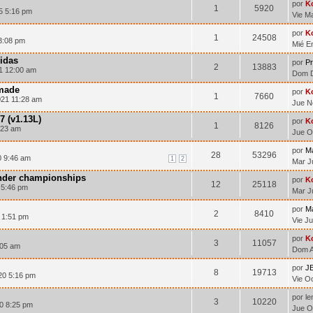
por
K
1
5920
5 5:16 pm
Vie M
por
K
1
24508
3:08 pm
Mié E
idas
por
Pr
2
13883
1 12:00 am
Dom D
 made
por
K
1
7660
021 11:28 am
Jue N
7 (v1.13L)
por
K
1
8126
:23 am
Jue O
por
M
28
53296
0 9:46 am
1
2
Mar J
under championships
por
K
12
25118
 5:46 pm
Mar J
por
M
2
8410
 1:51 pm
Vie J
por
K
3
11057
:05 am
Dom A
por
J
8
19713
20 5:16 pm
Vie O
por l
3
10220
20 8:25 pm
Jue O