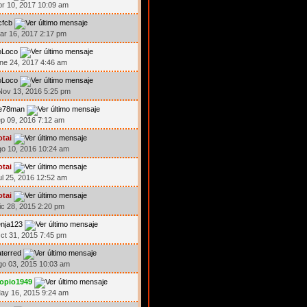
br 10, 2017 10:09 am
cfcb
ar 16, 2017 2:17 pm
oLoco
ne 24, 2017 4:46 am
oLoco
ov 13, 2016 5:25 pm
oe78man
ep 09, 2016 7:12 am
otai
go 10, 2016 10:24 am
otai
ul 25, 2016 12:52 am
otai
ic 28, 2015 2:20 pm
nja123
ct 31, 2015 7:45 pm
terred
go 03, 2015 10:03 am
iopio1949
ay 16, 2015 9:24 am