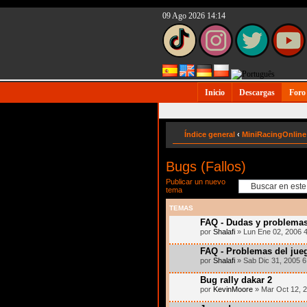
09 Ago 2026 14:14
Inicio
Descargas
Foro
Índice general
‹
MiniRacingOnline
Bugs (Fallos)
Publicar un nuevo
tema
TEMAS
FAQ - Dudas y problemas
por
Shalafi
» Lun Ene 02, 2006 
FAQ - Problemas del jue
por
Shalafi
» Sab Dic 31, 2005 
Bug rally dakar 2
por
KevinMoore
» Mar Oct 12, 