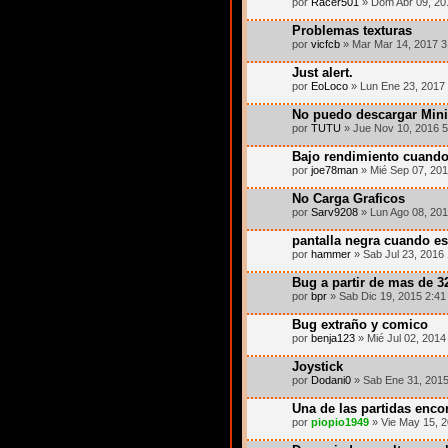
por
Racer501
» Dom Abr 09, 20
Problemas texturas
por
vicfcb
» Mar Mar 14, 2017 3
Just alert.
por
EoLoco
» Lun Ene 23, 2017
No puedo descargar Mini
por
TUTU
» Jue Nov 10, 2016 
Bajo rendimiento cuando
por
joe78man
» Mié Sep 07, 20
No Carga Graficos
por
Sarv9208
» Lun Ago 08, 20
pantalla negra cuando e
por
hammer
» Sab Jul 23, 2016
Bug a partir de mas de 3
por
bpr
» Sab Dic 19, 2015 2:4
Bug extraño y comico
por
benja123
» Mié Jul 02, 2014
Joystick
por
Dodani0
» Sab Ene 31, 201
Una de las partidas enco
por
piopio1949
» Vie May 15, 