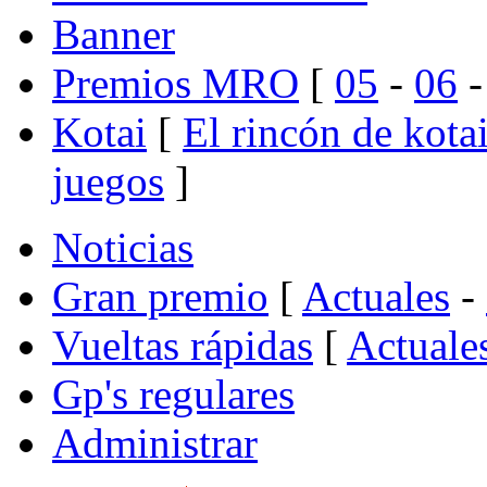
Banner
Premios MRO
[
05
-
06
Kotai
[
El rincón de kota
juegos
]
Noticias
Gran premio
[
Actuales
-
Vueltas rápidas
[
Actuale
Gp's regulares
Administrar