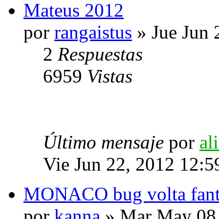
Mateus 2012
por
rangaistus
» Jue Jun 
2
Respuestas
6959
Vistas
Último mensaje
por
al
Vie Jun 22, 2012 12:5
MONACO bug volta fant
por
kanna
» Mar May 08,