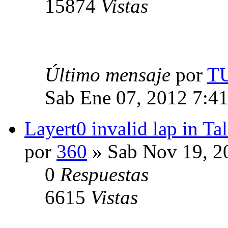
15874
Vistas
Último mensaje
por
T
Sab Ene 07, 2012 7:4
Layert0 invalid lap in T
por
360
» Sab Nov 19, 2
0
Respuestas
6615
Vistas