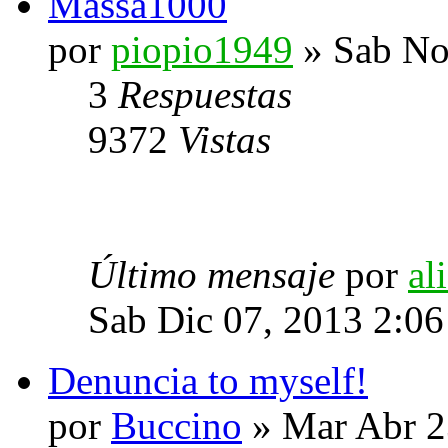
Massa1000
por
piopio1949
» Sab No
3
Respuestas
9372
Vistas
Último mensaje
por
al
Sab Dic 07, 2013 2:0
Denuncia to myself!
por
Buccino
» Mar Abr 2