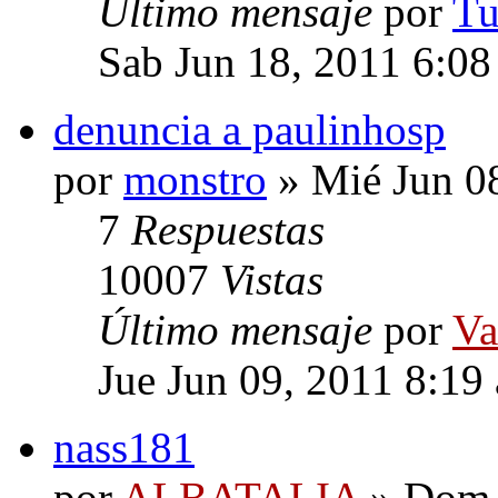
Último mensaje
por
Tu
Sab Jun 18, 2011 6:08
denuncia a paulinhosp
por
monstro
» Mié Jun 0
7
Respuestas
10007
Vistas
Último mensaje
por
Va
Jue Jun 09, 2011 8:19
nass181
por
ALBATALIA
» Dom 