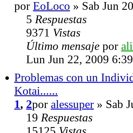
por
EoLoco
» Sab Jun 20
5
Respuestas
9371
Vistas
Último mensaje
por
al
Lun Jun 22, 2009 6:3
Problemas con un Individ
Kotai......
1
,
2
por
alessuper
» Sab J
19
Respuestas
15125
Vistas