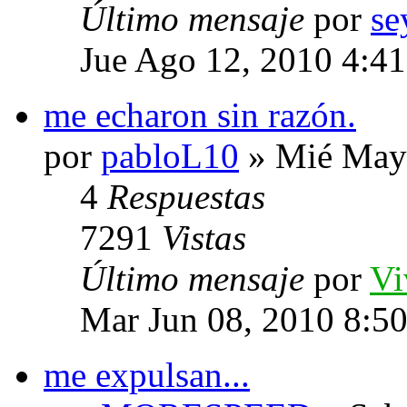
Último mensaje
por
se
Jue Ago 12, 2010 4:4
me echaron sin razón.
por
pabloL10
» Mié May 
4
Respuestas
7291
Vistas
Último mensaje
por
V
Mar Jun 08, 2010 8:5
me expulsan...