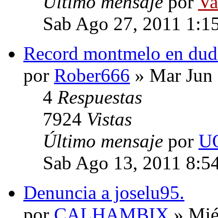
Último mensaje
por
Va
Sab Ago 27, 2011 1:1
Record montmelo en duda
por
Rober666
» Mar Jun 
4
Respuestas
7924
Vistas
Último mensaje
por
U
Sab Ago 13, 2011 8:5
Denuncia a joselu95.
por
CALHAMBIX
» Mié