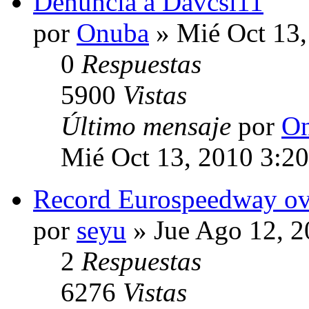
Denuncia a Davcsi11
por
Onuba
» Mié Oct 13,
0
Respuestas
5900
Vistas
Último mensaje
por
O
Mié Oct 13, 2010 3:2
Record Eurospeedway ov
por
seyu
» Jue Ago 12, 2
2
Respuestas
6276
Vistas