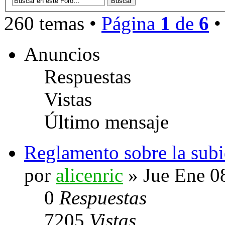
260 temas •
Página
1
de
6
Anuncios
Respuestas
Vistas
Último mensaje
Reglamento sobre la sub
por
alicenric
» Jue Ene 0
0
Respuestas
7205
Vistas