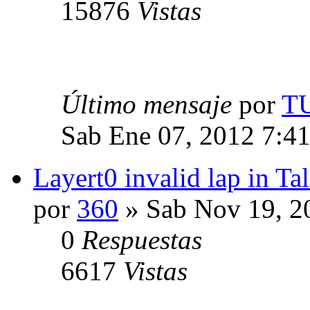
15876
Vistas
Último mensaje
por
T
Sab Ene 07, 2012 7:4
Layert0 invalid lap in T
por
360
» Sab Nov 19, 2
0
Respuestas
6617
Vistas