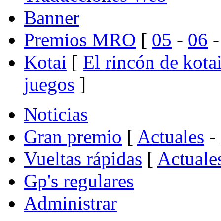
Banner
Premios MRO
[
05
-
06
Kotai
[
El rincón de kota
juegos
]
Noticias
Gran premio
[
Actuales
-
Vueltas rápidas
[
Actuale
Gp's regulares
Administrar