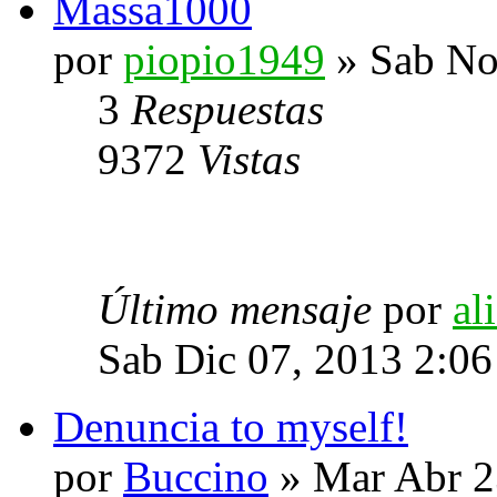
Massa1000
por
piopio1949
» Sab No
3
Respuestas
9372
Vistas
Último mensaje
por
al
Sab Dic 07, 2013 2:0
Denuncia to myself!
por
Buccino
» Mar Abr 2