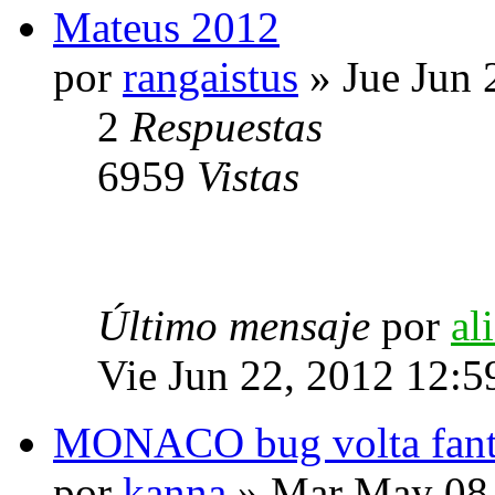
Mateus 2012
por
rangaistus
» Jue Jun 
2
Respuestas
6959
Vistas
Último mensaje
por
al
Vie Jun 22, 2012 12:5
MONACO bug volta fant
por
kanna
» Mar May 08,