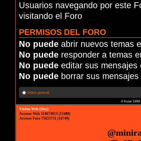
Usuarios navegando por este Fo
visitando el Foro
PERMISOS DEL FORO
No puede
abrir nuevos temas e
No puede
responder a temas e
No puede
editar sus mensajes 
No puede
borrar sus mensajes 
Índice general
© Kotai 1988
Visitas Web (Hoy)
Accesos Web 114674013 (12488)
Accesos Foro 75633751 (16749)
@minira