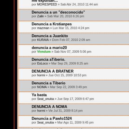
me expulsan...
por
MORESPEED
» Sab Abr 24, 2010 11:44 am
Denuncia a un "desconocido"
por
Zalin
» Sab Mar 20, 2010 6:26 pm
Denuncia a Krstianpes
por
mazman
» Lun Mar 15, 2010 4:24 pm
Denuncia a Juankito
por
KURAIA
» Dom Feb 07, 2010 2:09 am
denuncia a mario20
por
Vivndum
» Sab Nov 07, 2009 5:06 pm
Denuncia aTiberio.
por
EoLoco
» Mar Sep 29, 2009 8:25 am
DENUNCIA A BRATNER
por
hormi
» Jue Oct 15, 2009 10:53 pm
Denuncia a Tiberio
por
NOMA
» Mar Sep 22, 2009 3:49 pm
Ya basta
por
Seat_onuba
» Jue Sep 17, 2009 6:47 pm
DENUNCIA A NOMA
por
hormi
» Vie Jul 31, 2009 8:14 pm
Denuncia a Pawlo1524
por
Seat_onuba
» Mar Ago 11, 2009 9:45 pm