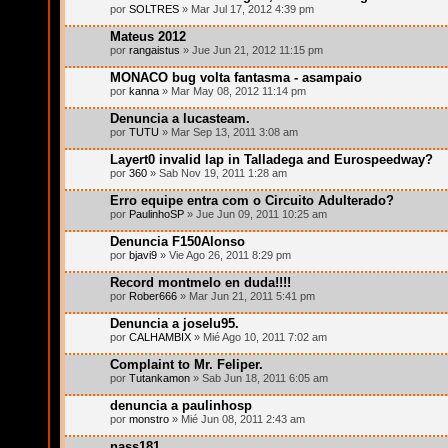
por
SOLTRES
» Mar Jul 17, 2012 4:39 pm
Mateus 2012
por
rangaistus
» Jue Jun 21, 2012 11:15 pm
MONACO bug volta fantasma - asampaio
por
kanna
» Mar May 08, 2012 11:14 pm
Denuncia a lucasteam.
por
TUTU
» Mar Sep 13, 2011 3:08 am
Layert0 invalid lap in Talladega and Eurospeedway?
por
360
» Sab Nov 19, 2011 1:28 am
Erro equipe entra com o Circuito Adulterado?
por
PaulinhoSP
» Jue Jun 09, 2011 10:25 am
Denuncia F150Alonso
por
bjavi9
» Vie Ago 26, 2011 8:29 pm
Record montmelo en duda!!!!
por
Rober666
» Mar Jun 21, 2011 5:41 pm
Denuncia a joselu95.
por
CALHAMBIX
» Mié Ago 10, 2011 7:02 am
Complaint to Mr. Feliper.
por
Tutankamon
» Sab Jun 18, 2011 6:05 am
denuncia a paulinhosp
por
monstro
» Mié Jun 08, 2011 2:43 am
nass181