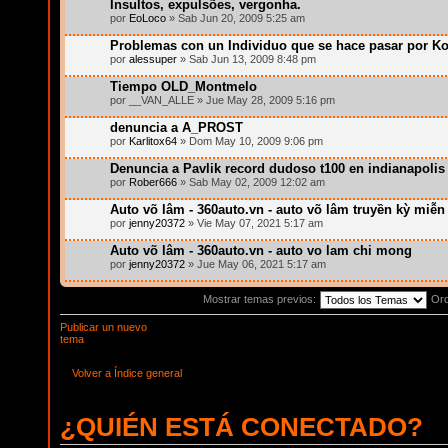
Insultos, expulsões, vergonha.
por
EoLoco
» Sab Jun 20, 2009 5:25 am
Problemas con un Individuo que se hace pasar por Kota
por
alessuper
» Sab Jun 13, 2009 8:48 pm
Tiempo OLD_Montmelo
por __VAN_ALLE » Jue May 28, 2009 5:16 pm
denuncia a A_PROST
por
Karlitox64
» Dom May 10, 2009 9:06 pm
Denuncia a Pavlik record dudoso t100 en indianapolis
por
Rober666
» Sab May 02, 2009 12:02 am
Auto võ lâm - 360auto.vn - auto võ lâm truyền kỳ miễn
por
jenny20372
» Vie May 07, 2021 5:17 am
Auto võ lâm - 360auto.vn - auto vo lam chi mong
por
jenny20372
» Jue May 06, 2021 5:17 am
Mostrar temas previos:
Or
Publicar un nuevo
tema
Volver a Índice general
¿QUIÉN ESTÁ CONECTADO?