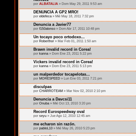
por
ALBATALIA
» Dom May 29, 2011 9:53 am
DENUNCIA A GP2 MRO!
por
eldefeca
» Mié May 18, 2011 7:32 pm
Denuncia a Javier77
por
f150alonso
» Dom Abr 17, 2011 10:48 pm
Un tocayo poco ortodoxo...
por
Roberthor
» Mar Feb 01, 2011 1:50 am
Brawn invalid record in Corea!
por
kanna
» Dom Ene 23, 2011 5:22 pm
Vickers invalid record in Corea!
por
kanna
» Dom Ene 23, 2011 5:13 pm
un malperdedor tocapelotas...
por
MORESPEED
» Lun Ene 03, 2011 7:21 pm
disculpas
por
CHARROTEAM
» Mar Nov 02, 2010 2:10 pm
Denuncia a Davcsi11
por
Onuba
» Mié Oct 13, 2010 3:20 pm
Record Eurospeedway oval
por
seyu
» Jue Ago 12, 2010 12:45 am
me echaron sin razón.
por
pabloL10
» Mié May 26, 2010 5:23 pm