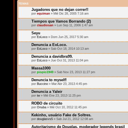
TEMAS
Jugadores que no dejan correr!!
por
equiman
» Mié Dic 28, 2005 7:16 am
Tiempos que Vamos Borrando (2)
por
claudiosan
» Lun Sep 11, 2006 1:47 am
Seyu
por
EoLoco
» Dom Jun 25, 2017 5:30 am
Denuncia a EoLoco.
por
EoLoco
» Sab Oct 18, 2014 10:13 am
Denuncia a davidbra99.
por
EoLoco
» Jue Oct 31, 2013 11:04 pm
Massa1000
por
piopio1949
» Sab Nov 23, 2013 11:27 pm
Denuncia to myself!
por
Buccino
» Mar Abr 23, 2013 4:45 pm
Denuncia a Yaleir
por
tw
» Mié Ene 23, 2013 11:25 pm
ROBO de circuito
por
Onuba
» Mié Oct 10, 2012 11:45 pm
Kekinho, usuário Fake de Soltres.
por
douglasvs5
» Sab Jul 21, 2012 12:08 am
Autoritarismo de Douglas, moderador legends brasil