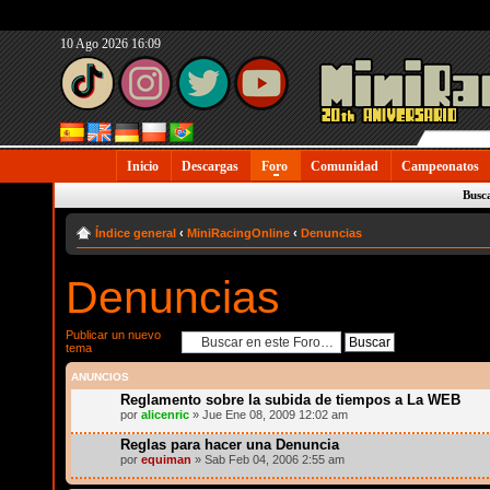
10 Ago 2026 16:09
Inicio
Descargas
Foro
Comunidad
Campeonatos
Busc
Índice general
‹
MiniRacingOnline
‹
Denuncias
Denuncias
Publicar un nuevo
tema
ANUNCIOS
Reglamento sobre la subida de tiempos a La WEB
por
alicenric
» Jue Ene 08, 2009 12:02 am
Reglas para hacer una Denuncia
por
equiman
» Sab Feb 04, 2006 2:55 am