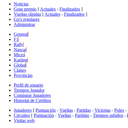
Noticias
Gran premio
[
Actuales
-
Finalizados
]
Vueltas rápidas
[
Actuales
-
Finalizados
]
Gp's regulares
Administrar
General
F1
Rally
Nascar
Micro
Karting
Global
Clanes
Provincias
Perfil de usuario
Tiempos Jugador
Comparar Jugadores
Historial de Créditos
Jugadores
[
Puntuación
-
Vueltas
-
Partidas
-
Victorias
-
Poles
-
Circuitos
[
Puntuación
-
Vueltas
-
Partidas
-
Tiempos subidos
-
Visitas web