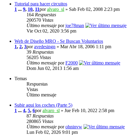
Tutorial para hacer circuitos
1
...
9
,
10
,
11
por
alvaro_sl
» Sab Feb 02, 2008 2:23 pm
164
Respuestas
200570
Vistas
Último mensaje
por
joe78man
Vie Oct 02, 2020 3:56 pm
Web de Diseño MRO - Se Buscan Voluntarios
1
,
2
,
3
por
avedesingn
» Mar Abr 18, 2006 1:11 pm
39
Respuestas
56205
Vistas
Último mensaje
por
F2000
Dom Jun 02, 2013 1:56 am
Temas
Respuestas
Vistas
Último mensaje
Subir aqui los coches (Parte 5)
1
...
4
,
5
,
6
por
alvaro_sl
» Jue Feb 10, 2022 2:58 pm
87
Respuestas
280865
Vistas
Último mensaje
por
ohninvw
Lun Feb 02, 2026 9:01 pm