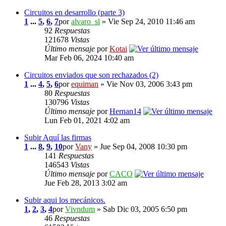
Circuitos en desarrollo (parte 3)
1
...
5
,
6
,
7
por
alvaro_sl
» Vie Sep 24, 2010 11:46 am
92
Respuestas
121678
Vistas
Último mensaje
por
Kotai
Mar Feb 06, 2024 10:40 am
Circuitos enviados que son rechazados (2)
1
...
4
,
5
,
6
por
equiman
» Vie Nov 03, 2006 3:43 pm
80
Respuestas
130796
Vistas
Último mensaje
por
Hernan14
Lun Feb 01, 2021 4:02 am
Subir Aquí las firmas
1
...
8
,
9
,
10
por
Vany
» Jue Sep 04, 2008 10:30 pm
141
Respuestas
146543
Vistas
Último mensaje
por
CACO
Jue Feb 28, 2013 3:02 am
Subir aqui los mecánicos.
1
,
2
,
3
,
4
por
Vivndum
» Sab Dic 03, 2005 6:50 pm
46
Respuestas