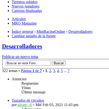
Tiempos subidos
Nuevos jugadores
Carreras finalizadas
Artículos
MRO Magazine
Índice general
‹
MiniRacingOnline
‹
Desarrolladores
Cambiar tamaño de la fuente
Desarrolladores
Publicar un nuevo tema
322 temas •
Página
1
de
7
•
1
,
2
,
3
,
4
,
5
...
7
Anuncios
Respuestas
Vistas
Último mensaje
Trazados de circuitos
por
alvaro_sl
» Mié Feb 03, 2021 11:43 pm