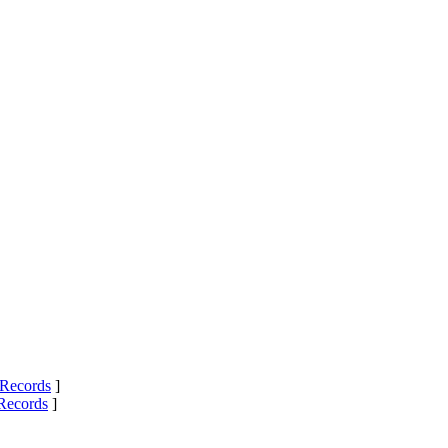
Records
]
Records
]