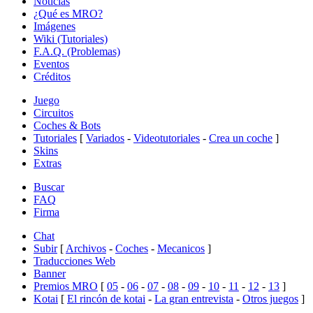
Noticias
¿Qué es MRO?
Imágenes
Wiki (Tutoriales)
F.A.Q. (Problemas)
Eventos
Créditos
Juego
Circuitos
Coches & Bots
Tutoriales
[
Variados
-
Videotutoriales
-
Crea un coche
]
Skins
Extras
Buscar
FAQ
Firma
Chat
Subir
[
Archivos
-
Coches
-
Mecanicos
]
Traducciones Web
Banner
Premios MRO
[
05
-
06
-
07
-
08
-
09
-
10
-
11
-
12
-
13
]
Kotai
[
El rincón de kotai
-
La gran entrevista
-
Otros juegos
]