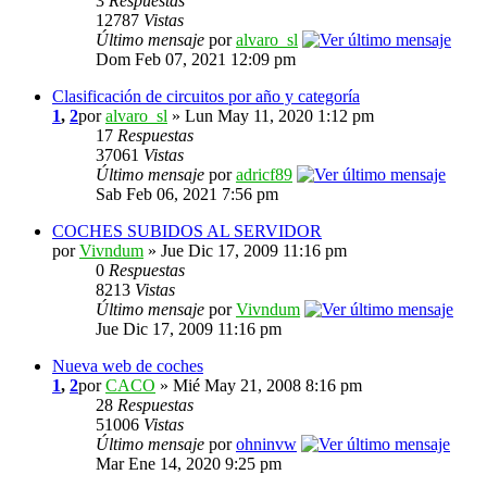
3
Respuestas
12787
Vistas
Último mensaje
por
alvaro_sl
Dom Feb 07, 2021 12:09 pm
Clasificación de circuitos por año y categoría
1
,
2
por
alvaro_sl
» Lun May 11, 2020 1:12 pm
17
Respuestas
37061
Vistas
Último mensaje
por
adricf89
Sab Feb 06, 2021 7:56 pm
COCHES SUBIDOS AL SERVIDOR
por
Vivndum
» Jue Dic 17, 2009 11:16 pm
0
Respuestas
8213
Vistas
Último mensaje
por
Vivndum
Jue Dic 17, 2009 11:16 pm
Nueva web de coches
1
,
2
por
CACO
» Mié May 21, 2008 8:16 pm
28
Respuestas
51006
Vistas
Último mensaje
por
ohninvw
Mar Ene 14, 2020 9:25 pm