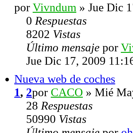
por
Vivndum
» Jue Dic 1
0
Respuestas
8202
Vistas
Último mensaje
por
V
Jue Dic 17, 2009 11:1
Nueva web de coches
1
,
2
por
CACO
» Mié May
28
Respuestas
50990
Vistas
Último mensaje
por
oh