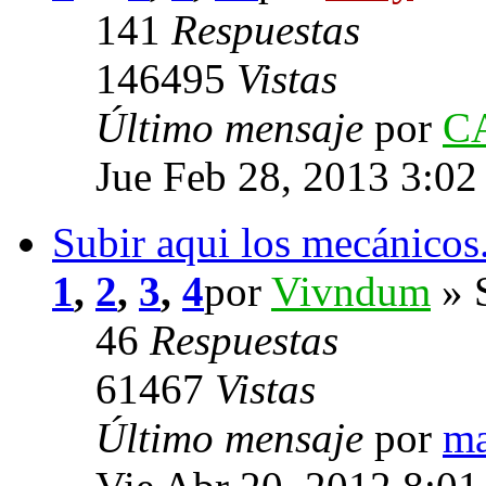
141
Respuestas
146495
Vistas
Último mensaje
por
C
Jue Feb 28, 2013 3:02
Subir aqui los mecánicos
1
,
2
,
3
,
4
por
Vivndum
» 
46
Respuestas
61467
Vistas
Último mensaje
por
m