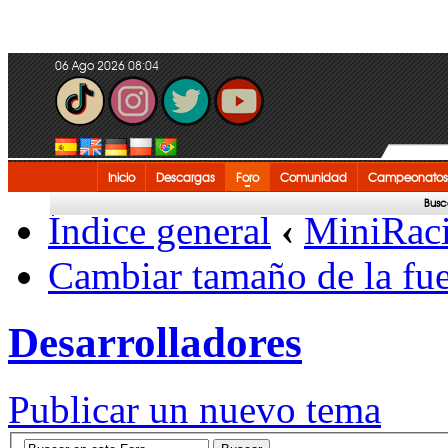
06 Ago 2026 08:04
Inicio
Descargas
Foro
Comunidad
Campeonatos
Busc
Índice general
‹
MiniRac
Cambiar tamaño de la fu
Desarrolladores
Publicar un nuevo tema