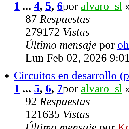
1
...
4
,
5
,
6
por
alvaro_sl
»
87
Respuestas
279172
Vistas
Último mensaje
por
oh
Lun Feb 02, 2026 9:0
Circuitos en desarrollo (p
1
...
5
,
6
,
7
por
alvaro_sl
»
92
Respuestas
121635
Vistas
Último mensaje
por
Ko