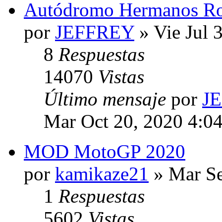
Autódromo Hermanos Ro
por
JEFFREY
» Vie Jul 
8
Respuestas
14070
Vistas
Último mensaje
por
J
Mar Oct 20, 2020 4:0
MOD MotoGP 2020
por
kamikaze21
» Mar Se
1
Respuestas
5602
Vistas