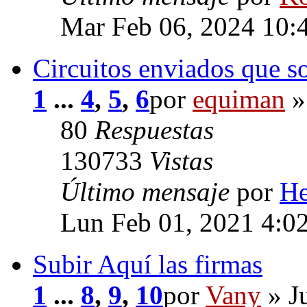
Mar Feb 06, 2024 10:
Circuitos enviados que s
1
...
4
,
5
,
6
por
equiman
»
80
Respuestas
130733
Vistas
Último mensaje
por
He
Lun Feb 01, 2021 4:0
Subir Aquí las firmas
1
...
8
,
9
,
10
por
Vany
» J