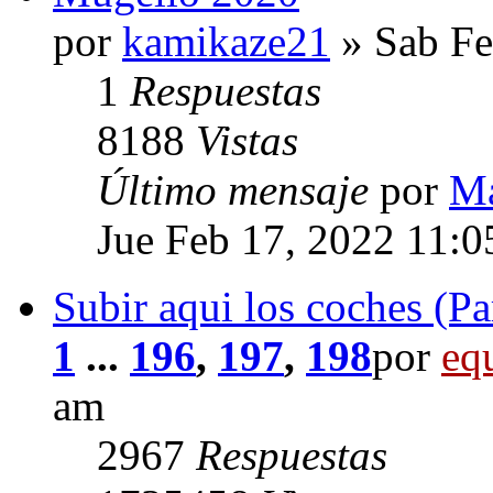
por
kamikaze21
» Sab Fe
1
Respuestas
8188
Vistas
Último mensaje
por
Ma
Jue Feb 17, 2022 11:0
Subir aqui los coches (Pa
1
...
196
,
197
,
198
por
eq
am
2967
Respuestas