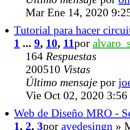
Mar Ene 14, 2020 9:2
Tutorial para hacer circui
1
...
9
,
10
,
11
por
alvaro_s
164
Respuestas
200510
Vistas
Último mensaje
por
jo
Vie Oct 02, 2020 3:56
Web de Diseño MRO - Se
1
,
2
,
3
por
avedesingn
» M