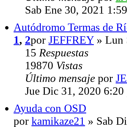
Sab Ene 30, 2021 1:5
Autódromo Termas de R
1
,
2
por
JEFFREY
» Lun 
15
Respuestas
19870
Vistas
Último mensaje
por
J
Jue Dic 31, 2020 6:20
Ayuda con OSD
por
kamikaze21
» Sab Di