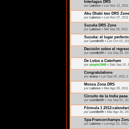
Interlagos DRS
por
Lalonso
» Lun Nov 21, 2011
Abu Dhabi two DRS Zon
por
Lalonso
» Lun Nov 07, 2011
Suzuka DRS Zone
por
Lalonso
» Mié Sep 28, 2011
Suzuka: el lugar perfecto 
por
Leonilto99
» Lun Oct 03, 20
Decisión sobre el regres
por
Leonilto99
» Jue Sep 29, 20
De Lotus a Caterham
por
piopio1949
» Sab Sep 10, 
Congratulations
por
arana
» Lun Sep 05, 2011 3
Monza Zona DRS
por
Lalonso
» Mar Ago 30, 2011
Circuito de la India pasa
por
Leonilto99
» Jue Sep 01, 20
Fórmula 1 2012:calendar
por
Leonilto99
» Mar Ago 30, 20
Spa-Francorchamps Zon
por
Lalonso
» Lun Ago 22, 2011