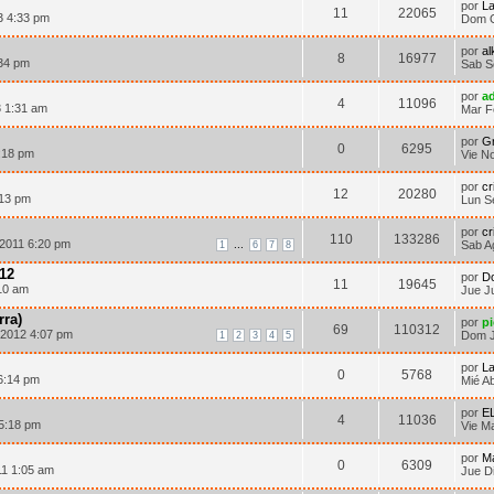
por
La
11
22065
3 4:33 pm
Dom O
por
al
8
16977
:34 pm
Sab S
por
ad
4
11096
3 1:31 am
Mar F
por
G
0
6295
:18 pm
Vie N
por
cr
12
20280
:13 pm
Lun S
por
cr
110
133286
 2011 6:20 pm
...
Sab A
1
6
7
8
012
por
D
11
19645
10 am
Jue J
rra)
por
p
69
110312
 2012 4:07 pm
Dom J
1
2
3
4
5
por
La
0
5768
6:14 pm
Mié A
por
E
4
11036
 5:18 pm
Vie M
por
M
0
6309
11 1:05 am
Jue D