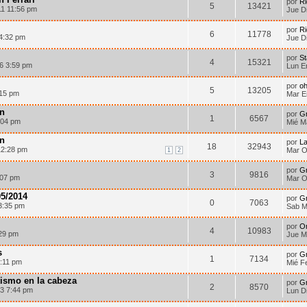
por
R
5
13421
11 11:56 pm
Jue D
por
R
6
11778
 4:32 pm
Jue D
por
St
4
15321
6 3:59 pm
Lun E
por
o
5
13205
:15 pm
Mar E
n
por
G
1
6567
:04 pm
Mié M
n
por
La
18
32943
12:28 pm
Mar O
1
2
por
G
3
9816
:07 pm
Mar O
05/2014
por
G
0
7063
3:35 pm
Sab M
por
O
4
10983
:29 pm
Jue M
s
por
G
1
7134
7:11 pm
Mié F
ismo en la cabeza
por
G
2
8570
3 7:44 pm
Lun D