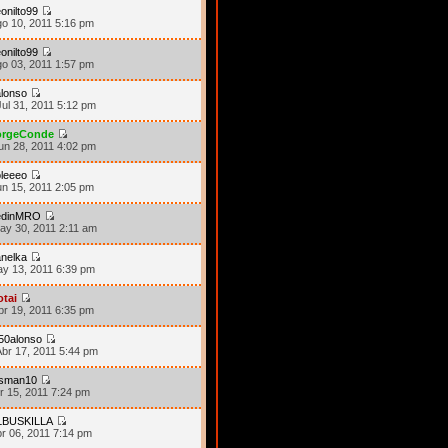
onilto99
go 10, 2011 5:16 pm
onilto99
go 03, 2011 1:57 pm
lonso
ul 31, 2011 5:12 pm
orgeConde
un 28, 2011 4:02 pm
leeeo
un 15, 2011 2:05 pm
edinMRO
ay 30, 2011 2:11 am
nelka
ay 13, 2011 6:39 pm
otai
br 19, 2011 6:35 pm
50alonso
br 17, 2011 5:44 pm
sman10
r 15, 2011 7:24 pm
LBUSKILLA
br 06, 2011 7:14 pm