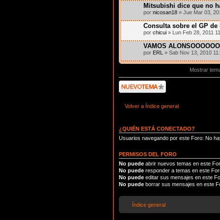
Mitsubishi dice que no 
por
nicosan18
» Jue Mar 03, 20
Consulta sobre el GP de
por
chicui
» Lun Feb 28, 2011 1
VAMOS ALONSOOOOOOO
por
ERL
» Sab Nov 13, 2010 11
Mostrar tem
Publicar un nuevo
tema
Volver a Índice general
¿QUIÉN ESTÁ CONECTADO?
Usuarios navegando por este Foro: No hay
PERMISOS DEL FORO
No puede
abrir nuevos temas en este Fo
No puede
responder a temas en este For
No puede
editar sus mensajes en este F
No puede
borrar sus mensajes en este F
Índice general