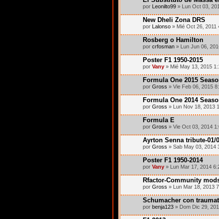
por
Leonilto99
» Lun Oct 03, 20
New Dheli Zona DRS
por
Lalonso
» Mié Oct 26, 2011
Rosberg o Hamilton
por
crfosman
» Lun Jun 06, 201
Poster F1 1950-2015
por
Vany
» Mié May 13, 2015 1
Formula One 2015 Seaso
por
Gross
» Vie Feb 06, 2015 8
Formula One 2014 Seaso
por
Gross
» Lun Nov 18, 2013 
Formula E
por
Gross
» Vie Oct 03, 2014 1
Ayrton Senna tribute-01/
por
Gross
» Sab May 03, 2014 
Poster F1 1950-2014
por
Vany
» Lun Mar 17, 2014 6
Rfactor-Community mod
por
Gross
» Lun Mar 18, 2013 
Schumacher con traumat
por
benja123
» Dom Dic 29, 201