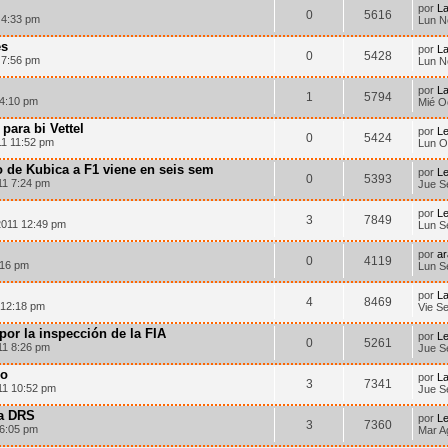
por
La
0
5616
 4:33 pm
Lun N
es
por
La
0
5428
 7:56 pm
Lun N
por
La
1
5794
 4:10 pm
Mié O
para bi Vettel
por
Le
0
5424
11 11:52 pm
Lun O
o de Kubica a F1 viene en seis sem
por
Le
0
5393
11 7:24 pm
Jue S
por
Le
3
7849
2011 12:49 pm
Lun S
por
a
0
4119
:16 pm
Lun S
por
La
4
8469
 12:18 pm
Vie S
 por la inspección de la FIA
por
Le
0
5261
11 8:26 pm
Jue S
io
por
La
3
7341
11 10:52 pm
Jue S
a DRS
por
Le
3
7360
 6:05 pm
Mar A