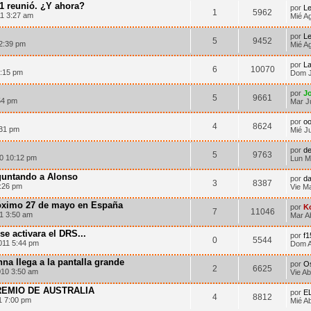
1 reunió. ¿Y ahora?
por
Le
1
5962
11 3:27 am
Mié A
por
Le
5
9452
12:39 pm
Mié A
por
La
6
10070
7:15 pm
Dom J
por
J
5
9661
54 pm
Mar J
por
oo
4
8624
:31 pm
Mié J
por
d
5
9763
0 10:12 pm
Lun M
eguntando a Alonso
por
da
3
8387
:26 pm
Vie M
róximo 27 de mayo en España
por
K
7
11046
11 3:50 am
Mar A
e activara el DRS...
por
f1
0
5544
011 5:44 pm
Dom A
na llega a la pantalla grande
por
O
2
6625
10 3:50 am
Vie Ab
EMIO DE AUSTRALIA
por
E
4
8812
1 7:00 pm
Mié A