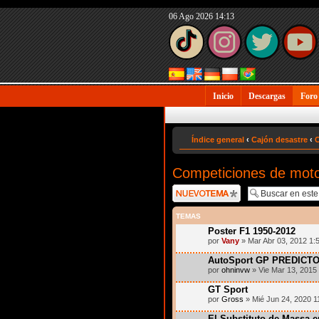
06 Ago 2026 14:13
Inicio
Descargas
Foro
Índice general
‹
Cajón desastre
‹
C
Competiciones de mot
Publicar un nuevo
tema
TEMAS
Poster F1 1950-2012
por
Vany
» Mar Abr 03, 2012 1:
AutoSport GP PREDICT
por
ohninvw
» Vie Mar 13, 2015
GT Sport
por
Gross
» Mié Jun 24, 2020 1
El Substituto de Massa e