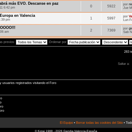
habrá más EVO. Descanse en paz
por
n
0
5922
11 6:42 pm
Jue M
 Europa en Valencia
por
V
1
5997
1:39 pm
Lun F
OOO!!!
por
gi
2
7369
:06 am
Sab N
as previos:
Ordenar por
283 
Saltar a:
 usuarios registrados visitando el Foro
ro
o
oro
oro
El Equipo
•
Borrar todas las cookies del Sitio
• Todo
© Kotai 1988 - 2026 Gandia-Valencia-España