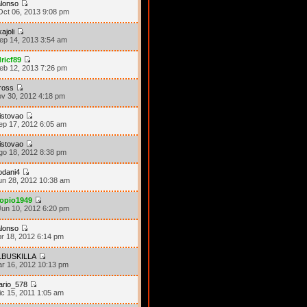
lonso
ct 06, 2013 9:08 pm
kajoli
ep 14, 2013 3:54 am
ricf89
eb 12, 2013 7:26 pm
ross
ov 30, 2012 4:18 pm
istovao
ep 17, 2012 6:05 am
istovao
go 18, 2012 8:38 pm
odani4
un 28, 2012 10:38 am
iopio1949
un 10, 2012 6:20 pm
lonso
br 18, 2012 6:14 pm
LBUSKILLA
ar 16, 2012 10:13 pm
ario_578
ic 15, 2011 1:05 am