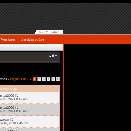
LOGIN - Entrar
Versiones
Partidas online
temas •
Página
1
de
6
•
1
2
3
4
5
6
MO MENSAJE
extax3000
ne 29, 2021 8:47 am
extax3000
ne 29, 2021 8:45 am
azman
ep 16, 2020 1:45 pm