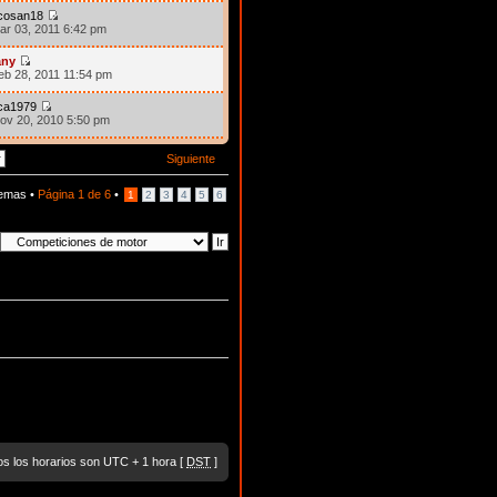
icosan18
ar 03, 2011 6:42 pm
any
eb 28, 2011 11:54 pm
ca1979
ov 20, 2010 5:50 pm
Siguiente
temas •
Página
1
de
6
•
1
2
3
4
5
6
s los horarios son UTC + 1 hora [
DST
]