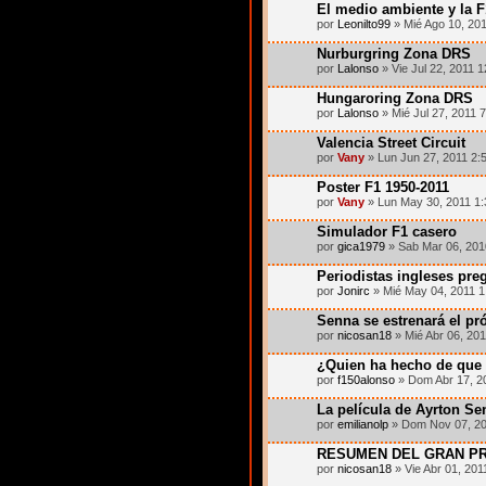
El medio ambiente y la F
por
Leonilto99
» Mié Ago 10, 20
Nurburgring Zona DRS
por
Lalonso
» Vie Jul 22, 2011 
Hungaroring Zona DRS
por
Lalonso
» Mié Jul 27, 2011 
Valencia Street Circuit
por
Vany
» Lun Jun 27, 2011 2:
Poster F1 1950-2011
por
Vany
» Lun May 30, 2011 1
Simulador F1 casero
por
gica1979
» Sab Mar 06, 201
Periodistas ingleses pr
por
Jonirc
» Mié May 04, 2011 1
Senna se estrenará el p
por
nicosan18
» Mié Abr 06, 20
¿Quien ha hecho de que s
por
f150alonso
» Dom Abr 17, 2
La película de Ayrton Sen
por
emilianolp
» Dom Nov 07, 20
RESUMEN DEL GRAN PR
por
nicosan18
» Vie Abr 01, 201