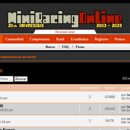
Descargar juego
Comunidad
Campeonatos
Rank
Estadísticas
Registros
Prensa
Buscar
FAQ
Firma
ompeticiones de motor
or
283 
RESPUESTAS
VISTAS
ÚLTI
por
N
2
42488
50 pm
Vie E
OR
por
N
3
10143
 10:52 pm
Vie E
por
m
1
9478
1:04 pm
Mié S
n Ferrari